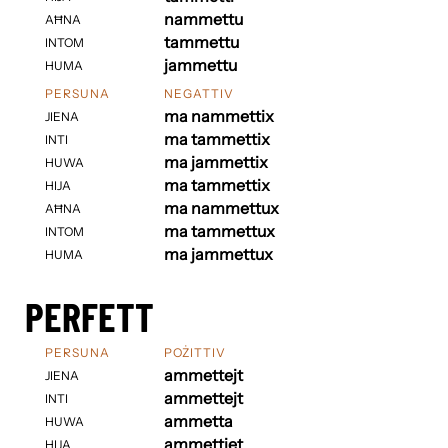
nammettu
AĦNA
tammettu
INTOM
jammettu
HUMA
PERSUNA
NEGATTIV
ma nammettix
JIENA
ma tammettix
INTI
ma jammettix
HUWA
ma tammettix
HIJA
ma nammettux
AĦNA
ma tammettux
INTOM
ma jammettux
HUMA
PERFETT
PERSUNA
POŻITTIV
ammettejt
JIENA
ammettejt
INTI
ammetta
HUWA
ammettiet
HIJA