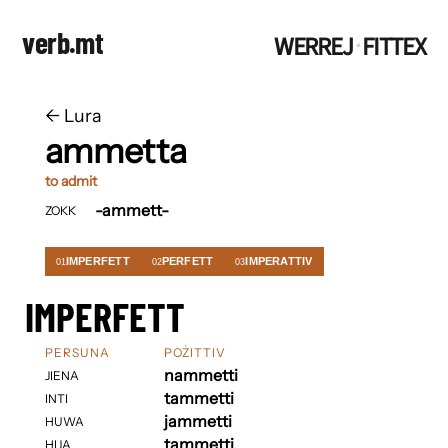
verb.mt
WERREJ
FITTEX
·
←
​​Lura
ammetta
to admit
-ammett-
ZOKK
IMPERFETT
PERFETT
IMPERATTIV
01
02
03
IMPERFETT
PERSUNA
POŻITTIV
nammetti
JIENA
tammetti
INTI
jammetti
HUWA
tammetti
HIJA