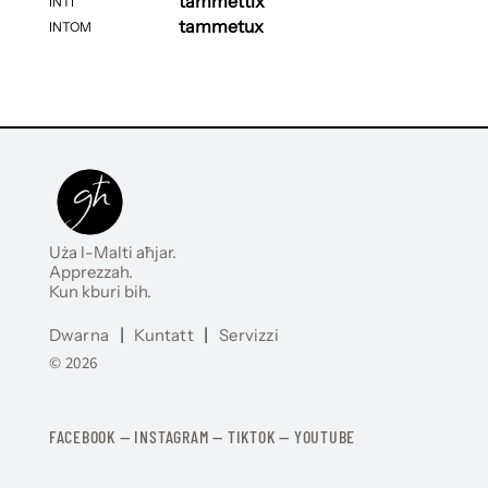
tammettix
INTI
tammetux
INTOM
Uża l-Malti aħjar.
Apprezzah.
Kun kburi bih.
Dwarna
|
Kuntatt
|
Servizzi
© 2026
FACEBOOK
—
​​​​​
INSTAGRAM
—
TIKTOK
—
YOUTUBE