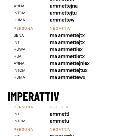
ammettejna
AĦNA
ammettejtu
INTOM
ammettew
HUMA
PERSUNA
NEGATTIV
ma ammettejtx
JIENA
ma ammettejtx
INTI
ma ammettiex
HUWA
ma ammettietx
HIJA
ma ammettejniex
AĦNA
ma ammettejtux
INTOM
ma ammettewx
HUMA
IMPERATTIV
PERSUNA
POŻITTIV
ammetti
INTI
ammetu
INTOM
PERSUNA
NEGATTIV