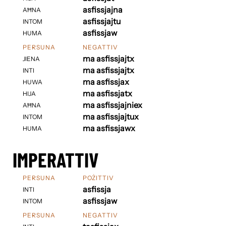
asfissjajna
AĦNA
asfissjajtu
INTOM
asfissjaw
HUMA
PERSUNA
NEGATTIV
ma asfissjajtx
JIENA
ma asfissjajtx
INTI
ma asfissjax
HUWA
ma asfissjatx
HIJA
ma asfissjajniex
AĦNA
ma asfissjajtux
INTOM
ma asfissjawx
HUMA
IMPERATTIV
PERSUNA
POŻITTIV
asfissja
INTI
asfissjaw
INTOM
PERSUNA
NEGATTIV