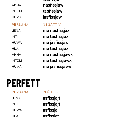
nasfissjaw
AĦNA
tasfissjaw
INTOM
jasfissjaw
HUMA
PERSUNA
NEGATTIV
ma nasfissjax
JIENA
ma tasfissjax
INTI
ma jasfissjax
HUWA
ma tasfissjax
HIJA
ma nasfissjawx
AĦNA
ma tasfissjawx
INTOM
ma jasfissjawx
HUMA
PERFETT
PERSUNA
POŻITTIV
asfissjajt
JIENA
asfissjajt
INTI
asfissja
HUWA
asfissjat
HIJA