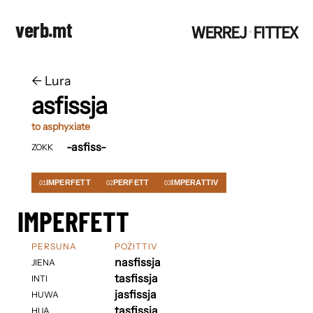
verb.mt
WERREJ
FITTEX
·
←
​​Lura
asfissja
to asphyxiate
-asfiss-
ZOKK
IMPERFETT
PERFETT
IMPERATTIV
01
02
03
IMPERFETT
PERSUNA
POŻITTIV
nasfissja
JIENA
tasfissja
INTI
jasfissja
HUWA
tasfissja
HIJA