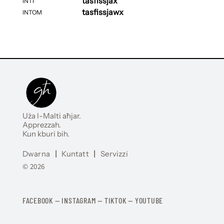
tasfissjax
INTI
tasfissjawx
INTOM
Uża l-Malti aħjar.
Apprezzah.
Kun kburi bih.
Dwarna
|
Kuntatt
|
Servizzi
© 2026
FACEBOOK
—
​​​​​
INSTAGRAM
—
TIKTOK
—
YOUTUBE