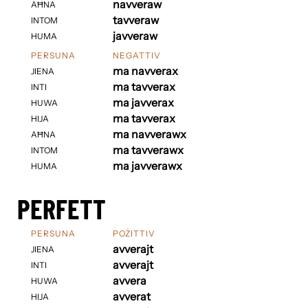
navveraw
AĦNA
tavveraw
INTOM
javveraw
HUMA
PERSUNA
NEGATTIV
ma navverax
JIENA
ma tavverax
INTI
ma javverax
HUWA
ma tavverax
HIJA
ma navverawx
AĦNA
ma tavverawx
INTOM
ma javverawx
HUMA
PERFETT
PERSUNA
POŻITTIV
avverajt
JIENA
avverajt
INTI
avvera
HUWA
avverat
HIJA