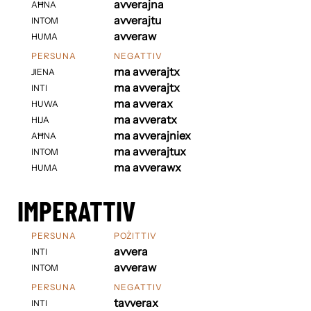
avverajna
AĦNA
avverajtu
INTOM
avveraw
HUMA
PERSUNA
NEGATTIV
ma avverajtx
JIENA
ma avverajtx
INTI
ma avverax
HUWA
ma avveratx
HIJA
ma avverajniex
AĦNA
ma avverajtux
INTOM
ma avverawx
HUMA
IMPERATTIV
PERSUNA
POŻITTIV
avvera
INTI
avveraw
INTOM
PERSUNA
NEGATTIV
tavverax
INTI