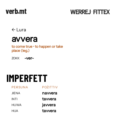
verb.mt
WERREJ
FITTEX
·
←
​​Lura
avvera
to come true • to happen or take
place (leg.)
-ver-
ZOKK
IMPERFETT
PERSUNA
POŻITTIV
navvera
JIENA
tavvera
INTI
javvera
HUWA
tavvera
HIJA