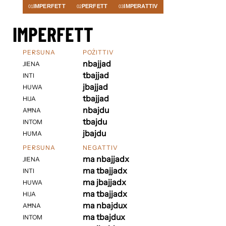
IMPERFETT
PERFETT
IMPERATTIV
01
02
03
IMPERFETT
PERSUNA
POŻITTIV
nbajjad
JIENA
tbajjad
INTI
jbajjad
HUWA
tbajjad
HIJA
nbajdu
AĦNA
tbajdu
INTOM
jbajdu
HUMA
PERSUNA
NEGATTIV
ma nbajjadx
JIENA
ma tbajjadx
INTI
ma jbajjadx
HUWA
ma tbajjadx
HIJA
ma nbajdux
AĦNA
ma tbajdux
INTOM