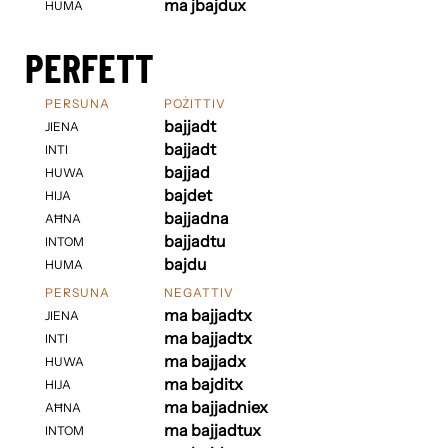
ma jbajdux
HUMA
PERFETT
PERSUNA
POŻITTIV
bajjadt
JIENA
bajjadt
INTI
bajjad
HUWA
bajdet
HIJA
bajjadna
AĦNA
bajjadtu
INTOM
bajdu
HUMA
PERSUNA
NEGATTIV
ma bajjadtx
JIENA
ma bajjadtx
INTI
ma bajjadx
HUWA
ma bajditx
HIJA
ma bajjadniex
AĦNA
ma bajjadtux
INTOM