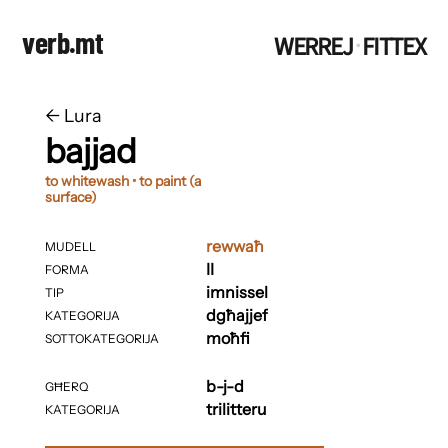
verb.mt
WERREJ
FITTEX
·
←
​​Lura
bajjad
to whitewash • to paint (a
surface)
rewwaħ
MUDELL
II
FORMA
imnissel
TIP
dgħajjef
KATEGORIJA
moħfi
SOTTOKATEGORIJA
b-j-d
GĦERQ
trilitteru
KATEGORIJA