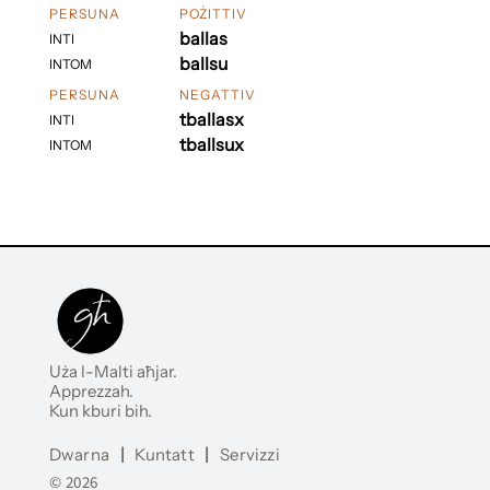
PERSUNA
POŻITTIV
ballas
INTI
ballsu
INTOM
PERSUNA
NEGATTIV
tballasx
INTI
tballsux
INTOM
Uża l-Malti aħjar.
Apprezzah.
Kun kburi bih.
Dwarna
|
Kuntatt
|
Servizzi
© 2026