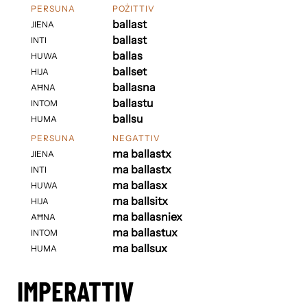
PERSUNA
POŻITTIV
ballast
JIENA
ballast
INTI
ballas
HUWA
ballset
HIJA
ballasna
AĦNA
ballastu
INTOM
ballsu
HUMA
PERSUNA
NEGATTIV
ma ballastx
JIENA
ma ballastx
INTI
ma ballasx
HUWA
ma ballsitx
HIJA
ma ballasniex
AĦNA
ma ballastux
INTOM
ma ballsux
HUMA
IMPERATTIV