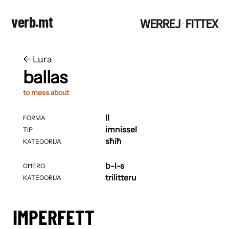
verb.mt
WERREJ
FITTEX
·
←
​​Lura
ballas
to mess about
II
FORMA
imnissel
TIP
sħiħ
KATEGORIJA
b-l-s
GĦERQ
trilitteru
KATEGORIJA
IMPERFETT