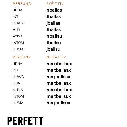
PERSUNA
POŻITTIV
nballas
JIENA
tballas
INTI
jballas
HUWA
tballas
HIJA
nballsu
AĦNA
tballsu
INTOM
jballsu
HUMA
PERSUNA
NEGATTIV
ma nballasx
JIENA
ma tballasx
INTI
ma jballasx
HUWA
ma tballasx
HIJA
ma nballsux
AĦNA
ma tballsux
INTOM
ma jballsux
HUMA
PERFETT