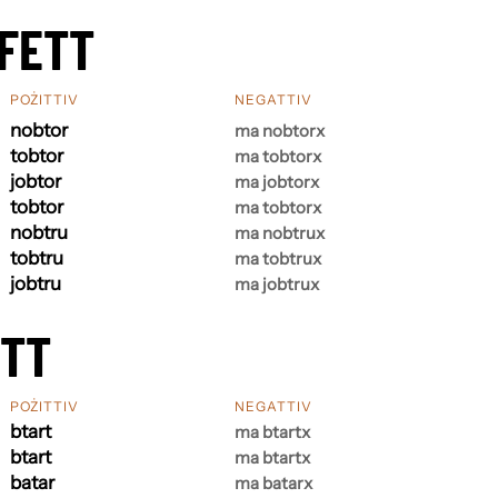
FETT
POŻITTIV
NEGATTIV
nobtor
ma nobtorx
tobtor
ma tobtorx
jobtor
ma jobtorx
tobtor
ma tobtorx
nobtru
ma nobtrux
tobtru
ma tobtrux
jobtru
ma jobtrux
ETT
POŻITTIV
NEGATTIV
btart
ma btartx
btart
ma btartx
batar
ma batarx