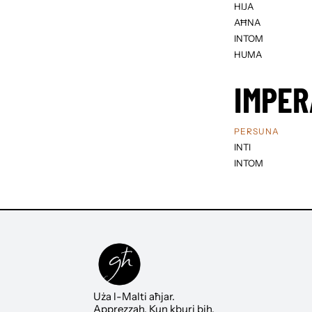
HIJA
AĦNA
INTOM
HUMA
IMPER
PERSUNA
INTI
INTOM
Uża l-Malti aħjar.
Apprezzah. Kun kburi bih.