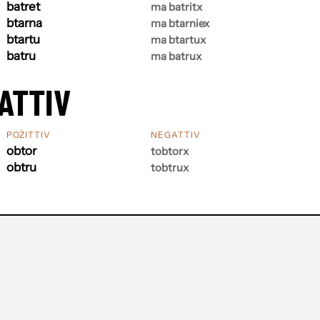
batret
ma batritx
btarna
ma btarniex
btartu
ma btartux
batru
ma batrux
ATTIV
POŻITTIV
NEGATTIV
obtor
tobtorx
obtru
tobtrux