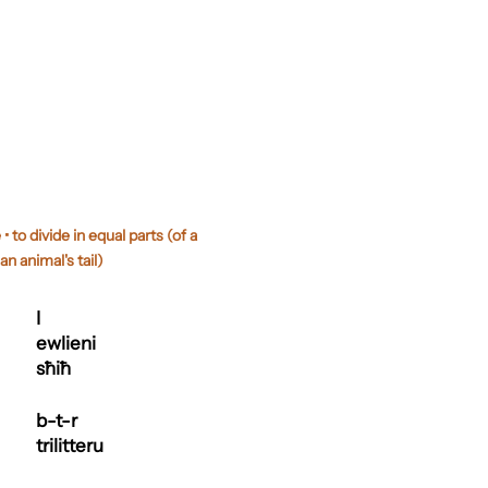
 to divide in equal parts (of a
an animal's tail)
I
ewlieni
sħiħ
b-t-r
trilitteru