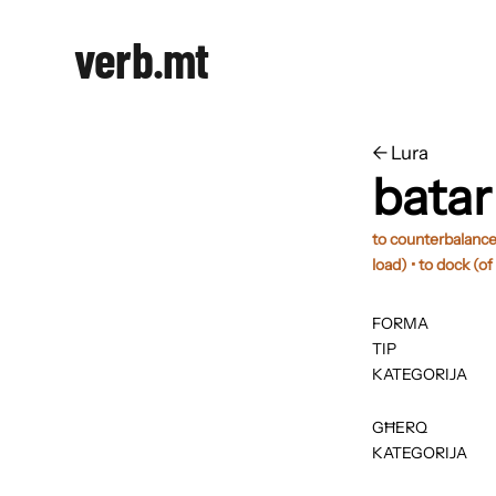
verb.mt
←
​​Lura
batar
to counterbalance •
load) • to dock (of 
FORMA
TIP
KATEGORIJA
GĦERQ
KATEGORIJA