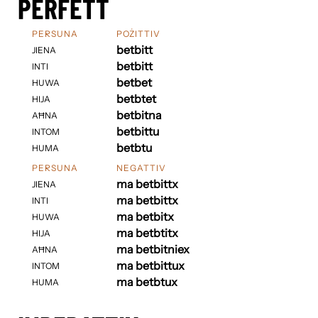
PERFETT
PERSUNA
POŻITTIV
betbitt
JIENA
betbitt
INTI
betbet
HUWA
betbtet
HIJA
betbitna
AĦNA
betbittu
INTOM
betbtu
HUMA
PERSUNA
NEGATTIV
ma betbittx
JIENA
ma betbittx
INTI
ma betbitx
HUWA
ma betbtitx
HIJA
ma betbitniex
AĦNA
ma betbittux
INTOM
ma betbtux
HUMA