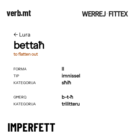
verb.mt
WERREJ
FITTEX
·
←
​​Lura
bettaħ
to flatten out
II
FORMA
imnissel
TIP
sħiħ
KATEGORIJA
b-t-ħ
GĦERQ
trilitteru
KATEGORIJA
IMPERFETT