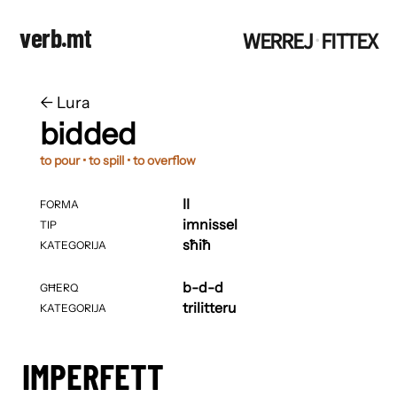
verb.mt
WERREJ
FITTEX
·
←
​​Lura
bidded
to pour • to spill • to overflow
II
FORMA
imnissel
TIP
sħiħ
KATEGORIJA
b-d-d
GĦERQ
trilitteru
KATEGORIJA
IMPERFETT