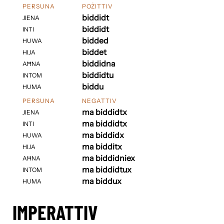
PERSUNA
POŻITTIV
biddidt
JIENA
biddidt
INTI
bidded
HUWA
biddet
HIJA
biddidna
AĦNA
biddidtu
INTOM
biddu
HUMA
PERSUNA
NEGATTIV
ma biddidtx
JIENA
ma biddidtx
INTI
ma biddidx
HUWA
ma bidditx
HIJA
ma biddidniex
AĦNA
ma biddidtux
INTOM
ma biddux
HUMA
IMPERATTIV