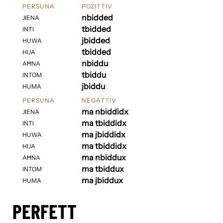
PERSUNA
POŻITTIV
nbidded
JIENA
tbidded
INTI
jbidded
HUWA
tbidded
HIJA
nbiddu
AĦNA
tbiddu
INTOM
jbiddu
HUMA
PERSUNA
NEGATTIV
ma nbiddidx
JIENA
ma tbiddidx
INTI
ma jbiddidx
HUWA
ma tbiddidx
HIJA
ma nbiddux
AĦNA
ma tbiddux
INTOM
ma jbiddux
HUMA
PERFETT