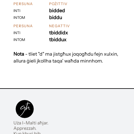
PERSUNA
POŻITTIV
bidded
INTI
biddu
INTOM
PERSUNA
NEGATTIV
tbiddidx
INTI
tbiddux
INTOM
Nota
- tliet "d" ma jistgħux joqogħdu fejn xulxin,
allura ġieli jkollha taqa' waħda minnhom.
Uża l-Malti aħjar.
Apprezzah.
Kun kburi bih.