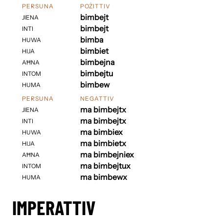
PERSUNA
POŻITTIV
bimbejt
JIENA
bimbejt
INTI
bimba
HUWA
bimbiet
HIJA
bimbejna
AĦNA
bimbejtu
INTOM
bimbew
HUMA
PERSUNA
NEGATTIV
ma bimbejtx
JIENA
ma bimbejtx
INTI
ma bimbiex
HUWA
ma bimbietx
HIJA
ma bimbejniex
AĦNA
ma bimbejtux
INTOM
ma bimbewx
HUMA
IMPERATTIV