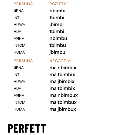
PERSUNA
POŻITTIV
nbimbi
JIENA
tbimbi
INTI
jbimbi
HUWA
tbimbi
HIJA
nbimbu
AĦNA
tbimbu
INTOM
jbimbu
HUMA
PERSUNA
NEGATTIV
ma nbimbix
JIENA
ma tbimbix
INTI
ma jbimbix
HUWA
ma tbimbix
HIJA
ma nbimbux
AĦNA
ma tbimbux
INTOM
ma jbimbux
HUMA
PERFETT