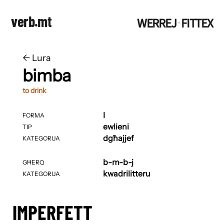
verb.mt
WERREJ
FITTEX
·
←
​​Lura
bimba
to drink
I
FORMA
ewlieni
TIP
dgħajjef
KATEGORIJA
b-m-b-j
GĦERQ
kwadrilitteru
KATEGORIJA
IMPERFETT