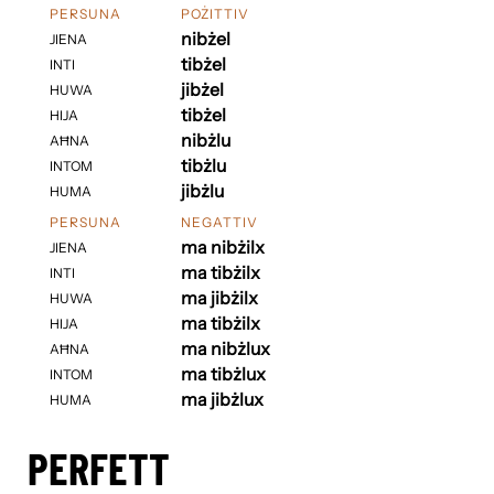
PERSUNA
POŻITTIV
nibżel
JIENA
tibżel
INTI
jibżel
HUWA
tibżel
HIJA
nibżlu
AĦNA
tibżlu
INTOM
jibżlu
HUMA
PERSUNA
NEGATTIV
ma nibżilx
JIENA
ma tibżilx
INTI
ma jibżilx
HUWA
ma tibżilx
HIJA
ma nibżlux
AĦNA
ma tibżlux
INTOM
ma jibżlux
HUMA
PERFETT