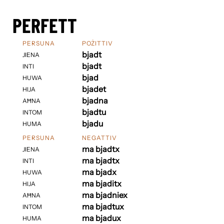
PERFETT
PERSUNA
POŻITTIV
bjadt
JIENA
bjadt
INTI
bjad
HUWA
bjadet
HIJA
bjadna
AĦNA
bjadtu
INTOM
bjadu
HUMA
PERSUNA
NEGATTIV
ma bjadtx
JIENA
ma bjadtx
INTI
ma bjadx
HUWA
ma bjaditx
HIJA
ma bjadniex
AĦNA
ma bjadtux
INTOM
ma bjadux
HUMA