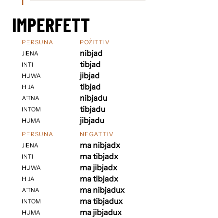
IMPERFETT
PERSUNA
POŻITTIV
nibjad
JIENA
tibjad
INTI
jibjad
HUWA
tibjad
HIJA
nibjadu
AĦNA
tibjadu
INTOM
jibjadu
HUMA
PERSUNA
NEGATTIV
ma nibjadx
JIENA
ma tibjadx
INTI
ma jibjadx
HUWA
ma tibjadx
HIJA
ma nibjadux
AĦNA
ma tibjadux
INTOM
ma jibjadux
HUMA