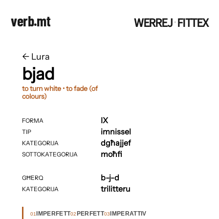
verb.mt
WERREJ
FITTEX
·
←
​​Lura
bjad
to turn white • to fade (of
colours)
IX
FORMA
imnissel
TIP
dgħajjef
KATEGORIJA
moħfi
SOTTOKATEGORIJA
b-j-d
GĦERQ
trilitteru
KATEGORIJA
IMPERFETT
PERFETT
IMPERATTIV
01
02
03