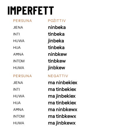
IMPERFETT
PERSUNA
POŻITTIV
ninbeka
JIENA
tinbeka
INTI
jinbeka
HUWA
tinbeka
HIJA
ninbkew
AĦNA
tinbkew
INTOM
jinbkew
HUMA
PERSUNA
NEGATTIV
ma ninbekiex
JIENA
ma tinbekiex
INTI
ma jinbekiex
HUWA
ma tinbekiex
HIJA
ma ninbkewx
AĦNA
ma tinbkewx
INTOM
ma jinbkewx
HUMA