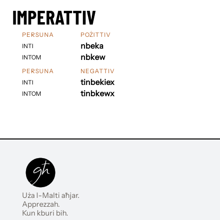
IMPERATTIV
PERSUNA
POŻITTIV
nbeka
INTI
nbkew
INTOM
PERSUNA
NEGATTIV
tinbekiex
INTI
tinbkewx
INTOM
Uża l-Malti aħjar.
Apprezzah.
Kun kburi bih.