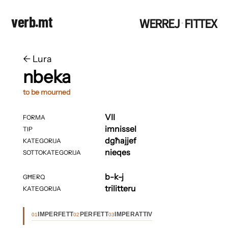
verb.mt
WERREJ
FITTEX
·
←
​​Lura
nbeka
to be mourned
VII
FORMA
imnissel
TIP
dgħajjef
KATEGORIJA
nieqes
SOTTOKATEGORIJA
b-k-j
GĦERQ
trilitteru
KATEGORIJA
IMPERFETT
PERFETT
IMPERATTIV
01
02
03