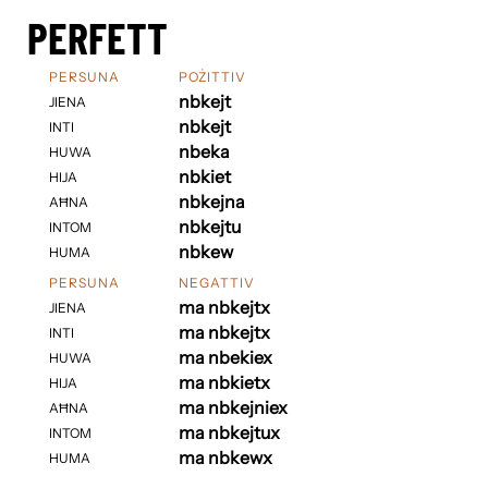
PERFETT
PERSUNA
POŻITTIV
nbkejt
JIENA
nbkejt
INTI
nbeka
HUWA
nbkiet
HIJA
nbkejna
AĦNA
nbkejtu
INTOM
nbkew
HUMA
PERSUNA
NEGATTIV
ma nbkejtx
JIENA
ma nbkejtx
INTI
ma nbekiex
HUWA
ma nbkietx
HIJA
ma nbkejniex
AĦNA
ma nbkejtux
INTOM
ma nbkewx
HUMA