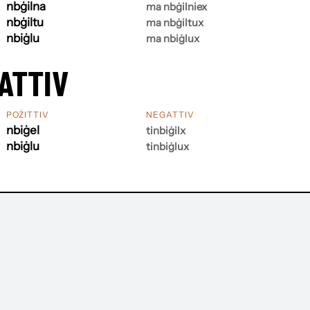
nbġilna
ma nbġilniex
nbġiltu
ma nbġiltux
nbiġlu
ma nbiġlux
ATTIV
POŻITTIV
NEGATTIV
nbiġel
tinbiġilx
nbiġlu
tinbiġlux