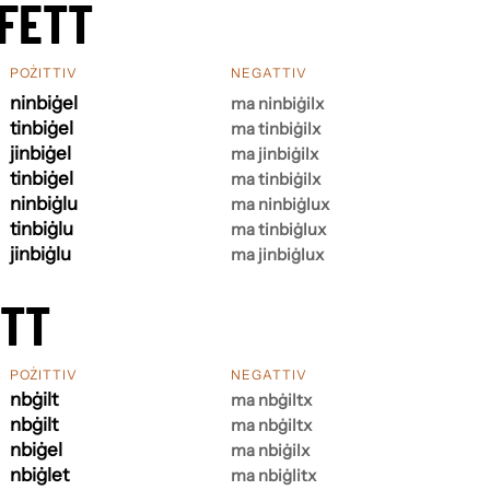
FETT
POŻITTIV
NEGATTIV
ninbiġel
ma ninbiġilx
tinbiġel
ma tinbiġilx
jinbiġel
ma jinbiġilx
tinbiġel
ma tinbiġilx
ninbiġlu
ma ninbiġlux
tinbiġlu
ma tinbiġlux
jinbiġlu
ma jinbiġlux
ETT
POŻITTIV
NEGATTIV
nbġilt
ma nbġiltx
nbġilt
ma nbġiltx
nbiġel
ma nbiġilx
nbiġlet
ma nbiġlitx