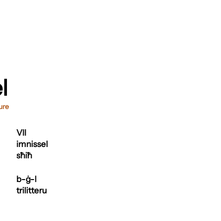
l
ure
VII
imnissel
sħiħ
b-ġ-l
trilitteru