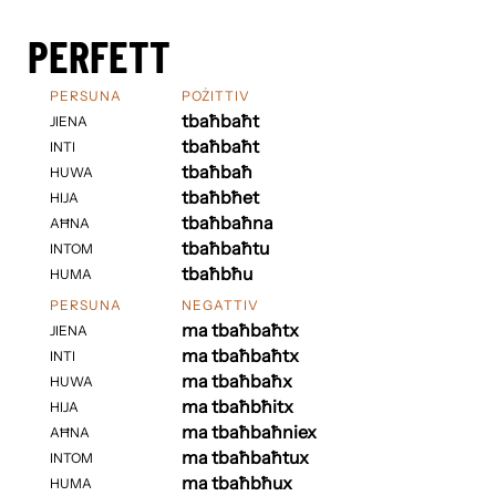
PERFETT
PERSUNA
POŻITTIV
tbaħbaħt
JIENA
tbaħbaħt
INTI
tbaħbaħ
HUWA
tbaħbħet
HIJA
tbaħbaħna
AĦNA
tbaħbaħtu
INTOM
tbaħbħu
HUMA
PERSUNA
NEGATTIV
ma tbaħbaħtx
JIENA
ma tbaħbaħtx
INTI
ma tbaħbaħx
HUWA
ma tbaħbħitx
HIJA
ma tbaħbaħniex
AĦNA
ma tbaħbaħtux
INTOM
ma tbaħbħux
HUMA