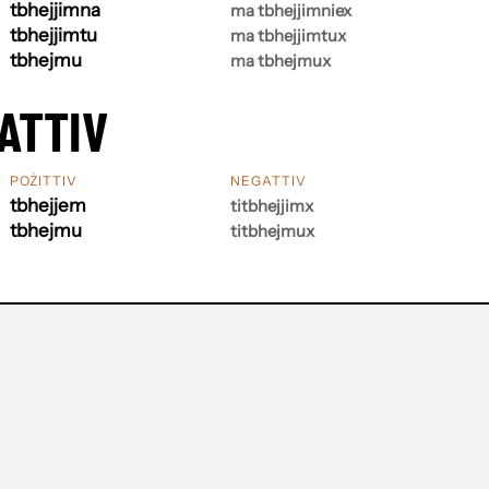
tbhejjimna
ma tbhejjimniex
tbhejjimtu
ma tbhejjimtux
tbhejmu
ma tbhejmux
ATTIV
POŻITTIV
NEGATTIV
tbhejjem
titbhejjimx
tbhejmu
titbhejmux