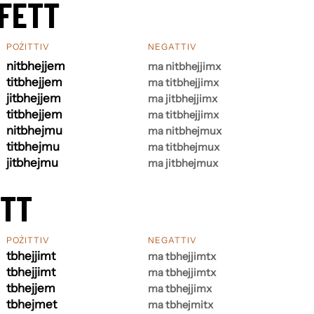
FETT
POŻITTIV
NEGATTIV
nitbhejjem
ma nitbhejjimx
titbhejjem
ma titbhejjimx
jitbhejjem
ma jitbhejjimx
titbhejjem
ma titbhejjimx
nitbhejmu
ma nitbhejmux
titbhejmu
ma titbhejmux
jitbhejmu
ma jitbhejmux
ETT
POŻITTIV
NEGATTIV
tbhejjimt
ma tbhejjimtx
tbhejjimt
ma tbhejjimtx
tbhejjem
ma tbhejjimx
tbhejmet
ma tbhejmitx