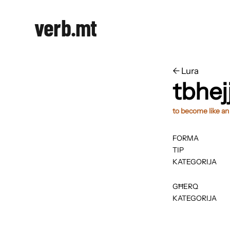
verb.mt
←
​​Lura
tbhe
to become like an
FORMA
TIP
KATEGORIJA
GĦERQ
KATEGORIJA