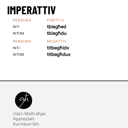
IMPERATTIV
PERSUNA
POŻITTIV
tbiegħed
INTI
tbiegħdu
INTOM
PERSUNA
NEGATTIV
titbegħidx
INTI
titbegħdux
INTOM
Uża l-Malti aħjar.
Apprezzah.
Kun kburi bih.