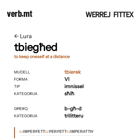
verb.mt
WERREJ
FITTEX
·
←
​​Lura
tbiegħed
to keep oneself at a distance
tbierek
MUDELL
VI
FORMA
imnissel
TIP
sħiħ
KATEGORIJA
b-għ-d
GĦERQ
trilitteru
KATEGORIJA
IMPERFETT
PERFETT
IMPERATTIV
01
02
03