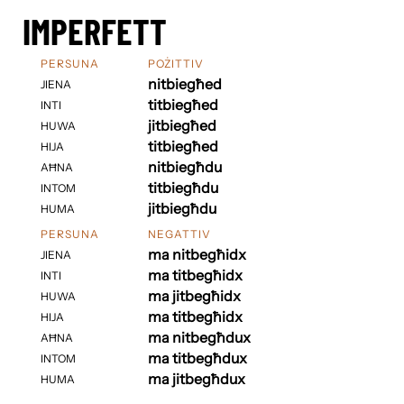
IMPERFETT
PERSUNA
POŻITTIV
nitbiegħed
JIENA
titbiegħed
INTI
jitbiegħed
HUWA
titbiegħed
HIJA
nitbiegħdu
AĦNA
titbiegħdu
INTOM
jitbiegħdu
HUMA
PERSUNA
NEGATTIV
ma nitbegħidx
JIENA
ma titbegħidx
INTI
ma jitbegħidx
HUWA
ma titbegħidx
HIJA
ma nitbegħdux
AĦNA
ma titbegħdux
INTOM
ma jitbegħdux
HUMA