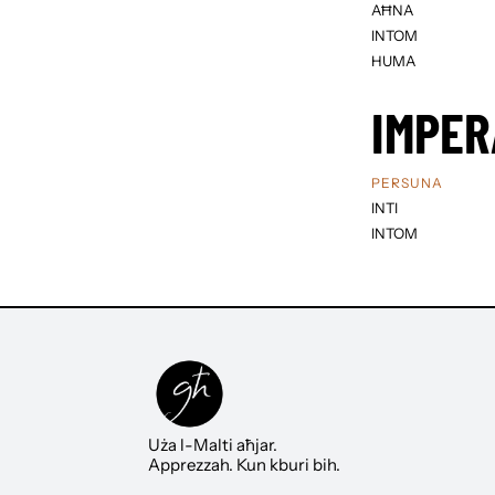
AĦNA
INTOM
HUMA
IMPER
PERSUNA
INTI
INTOM
Uża l-Malti aħjar.
Apprezzah. Kun kburi bih.