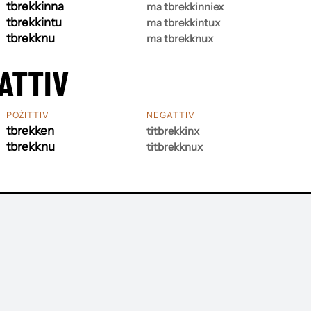
tbrekkinna
ma tbrekkinniex
tbrekkintu
ma tbrekkintux
tbrekknu
ma tbrekknux
ATTIV
POŻITTIV
NEGATTIV
tbrekken
titbrekkinx
tbrekknu
titbrekknux