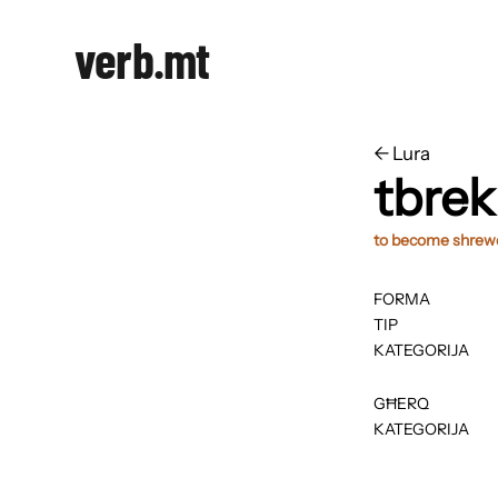
verb.mt
←
​​Lura
tbre
to become shrew
FORMA
TIP
KATEGORIJA
GĦERQ
KATEGORIJA