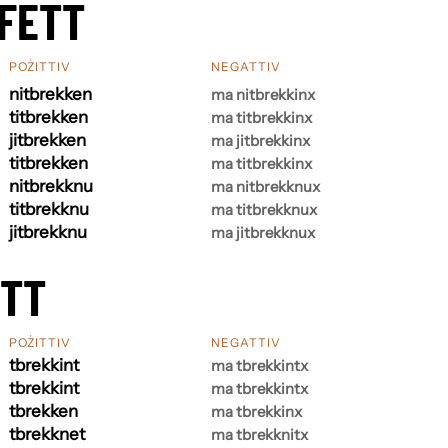
FETT
POŻITTIV
NEGATTIV
nitbrekken
ma nitbrekkinx
titbrekken
ma titbrekkinx
jitbrekken
ma jitbrekkinx
titbrekken
ma titbrekkinx
nitbrekknu
ma nitbrekknux
titbrekknu
ma titbrekknux
jitbrekknu
ma jitbrekknux
ETT
POŻITTIV
NEGATTIV
tbrekkint
ma tbrekkintx
tbrekkint
ma tbrekkintx
tbrekken
ma tbrekkinx
tbrekknet
ma tbrekknitx