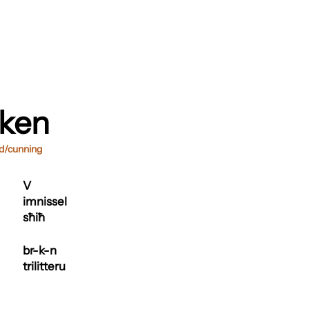
kken
d/cunning
V
imnissel
sħiħ
br-k-n
trilitteru