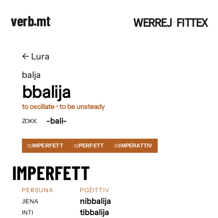
verb.mt
WERREJ
FITTEX
·
←
​​Lura
balja
bbalija
to oscillate • to be unsteady
-bali-
ZOKK
IMPERFETT
PERFETT
IMPERATTIV
01
02
03
IMPERFETT
PERSUNA
POŻITTIV
nibbalija
JIENA
tibbalija
INTI