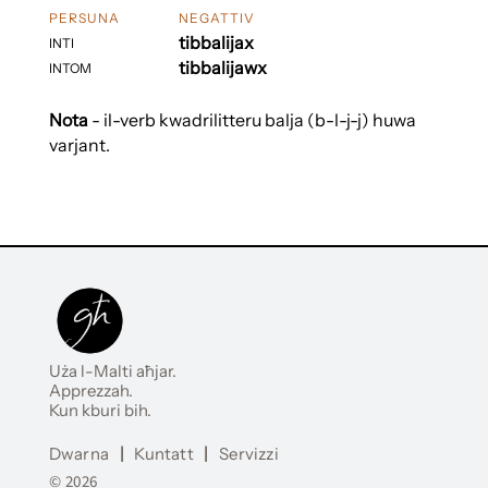
PERSUNA
NEGATTIV
tibbalijax
INTI
tibbalijawx
INTOM
Nota
- il-verb kwadrilitteru balja (b-l-j-j) huwa
varjant.
Uża l-Malti aħjar.
Apprezzah.
Kun kburi bih.
Dwarna
|
Kuntatt
|
Servizzi
© 2026