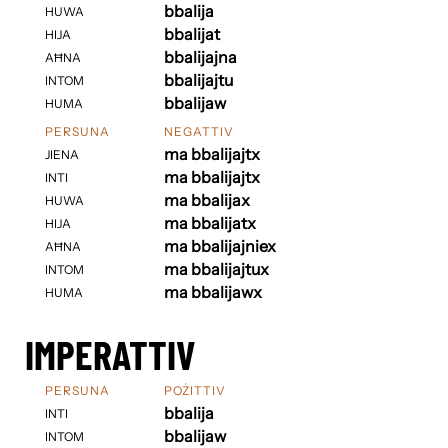
bbalija
HUWA
bbalijat
HIJA
bbalijajna
AĦNA
bbalijajtu
INTOM
bbalijaw
HUMA
PERSUNA
NEGATTIV
ma bbalijajtx
JIENA
ma bbalijajtx
INTI
ma bbalijax
HUWA
ma bbalijatx
HIJA
ma bbalijajniex
AĦNA
ma bbalijajtux
INTOM
ma bbalijawx
HUMA
IMPERATTIV
PERSUNA
POŻITTIV
bbalija
INTI
bbalijaw
INTOM