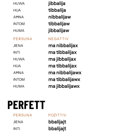
jibbalija
HUWA
tibbalija
HIJA
nibbalijaw
AĦNA
tibbalijaw
INTOM
jibbalijaw
HUMA
PERSUNA
NEGATTIV
ma nibbalijax
JIENA
ma tibbalijax
INTI
ma jibbalijax
HUWA
ma tibbalijax
HIJA
ma nibbalijawx
AĦNA
ma tibbalijawx
INTOM
ma jibbalijawx
HUMA
PERFETT
PERSUNA
POŻITTIV
bbalijajt
JIENA
bbalijajt
INTI