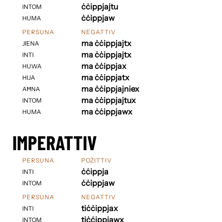
ċċippjajtu
INTOM
ċċippjaw
HUMA
PERSUNA
NEGATTIV
ma ċċippjajtx
JIENA
ma ċċippjajtx
INTI
ma ċċippjax
HUWA
ma ċċippjatx
HIJA
ma ċċippjajniex
AĦNA
ma ċċippjajtux
INTOM
ma ċċippjawx
HUMA
IMPERATTIV
PERSUNA
POŻITTIV
ċċippja
INTI
ċċippjaw
INTOM
PERSUNA
NEGATTIV
tiċċippjax
INTI
tiċċippjawx
INTOM