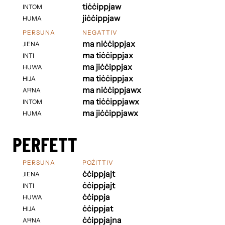
tiċċippjaw
INTOM
jiċċippjaw
HUMA
PERSUNA
NEGATTIV
ma niċċippjax
JIENA
ma tiċċippjax
INTI
ma jiċċippjax
HUWA
ma tiċċippjax
HIJA
ma niċċippjawx
AĦNA
ma tiċċippjawx
INTOM
ma jiċċippjawx
HUMA
PERFETT
PERSUNA
POŻITTIV
ċċippjajt
JIENA
ċċippjajt
INTI
ċċippja
HUWA
ċċippjat
HIJA
ċċippjajna
AĦNA