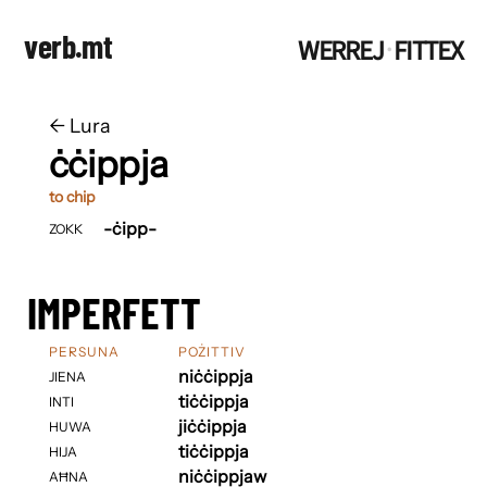
verb.mt
WERREJ
FITTEX
·
←
​​Lura
ċċippja
to chip
-ċipp-
ZOKK
IMPERFETT
PERSUNA
POŻITTIV
niċċippja
JIENA
tiċċippja
INTI
jiċċippja
HUWA
tiċċippja
HIJA
niċċippjaw
AĦNA