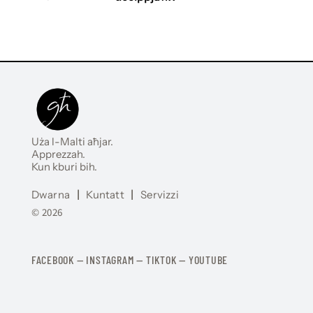
Uża l-Malti aħjar.
Apprezzah.
Kun kburi bih.
Dwarna
|
Kuntatt
|
Servizzi
© 2026
FACEBOOK
—
​​​​​
INSTAGRAM
—
TIKTOK
—
YOUTUBE