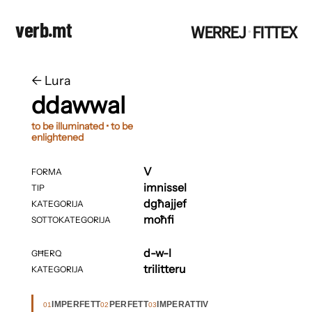
verb.mt
WERREJ
FITTEX
·
←
​​Lura
ddawwal
to be illuminated • to be
enlightened
V
FORMA
imnissel
TIP
dgħajjef
KATEGORIJA
moħfi
SOTTOKATEGORIJA
d-w-l
GĦERQ
trilitteru
KATEGORIJA
IMPERFETT
PERFETT
IMPERATTIV
01
02
03