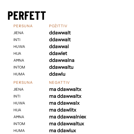
PERFETT
PERSUNA
POŻITTIV
ddawwalt
JIENA
ddawwalt
INTI
ddawwal
HUWA
ddawlet
HIJA
ddawwalna
AĦNA
ddawwaltu
INTOM
ddawlu
HUMA
PERSUNA
NEGATTIV
ma ddawwaltx
JIENA
ma ddawwaltx
INTI
ma ddawwalx
HUWA
ma ddawlitx
HIJA
ma ddawwalniex
AĦNA
ma ddawwaltux
INTOM
ma ddawlux
HUMA