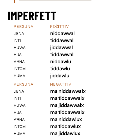
IMPERFETT
PERSUNA
POŻITTIV
niddawwal
JIENA
tiddawwal
INTI
jiddawwal
HUWA
tiddawwal
HIJA
niddawlu
AĦNA
tiddawlu
INTOM
jiddawlu
HUMA
PERSUNA
NEGATTIV
ma niddawwalx
JIENA
ma tiddawwalx
INTI
ma jiddawwalx
HUWA
ma tiddawwalx
HIJA
ma niddawlux
AĦNA
ma tiddawlux
INTOM
ma jiddawlux
HUMA