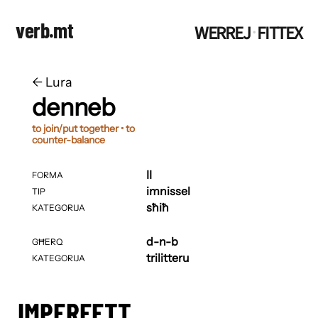
verb.mt
WERREJ
FITTEX
·
←
​​Lura
denneb
to join/put together • to
counter-balance
II
FORMA
imnissel
TIP
sħiħ
KATEGORIJA
d-n-b
GĦERQ
trilitteru
KATEGORIJA
IMPERFETT