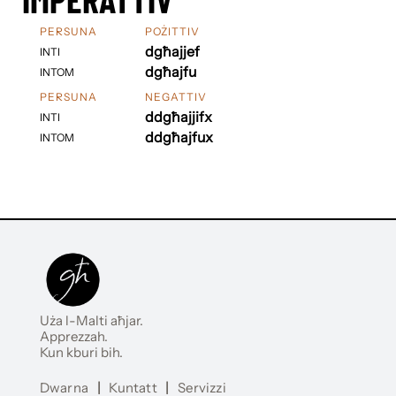
PERSUNA
POŻITTIV
dgħajjef
INTI
dgħajfu
INTOM
PERSUNA
NEGATTIV
ddgħajjifx
INTI
ddgħajfux
INTOM
Uża l-Malti aħjar.
Apprezzah.
Kun kburi bih.
Dwarna
|
Kuntatt
|
Servizzi