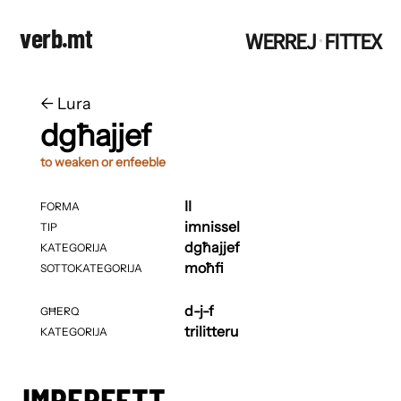
verb.mt
WERREJ
FITTEX
·
←
​​Lura
dgħajjef
to weaken or enfeeble
II
FORMA
imnissel
TIP
dgħajjef
KATEGORIJA
moħfi
SOTTOKATEGORIJA
d-j-f
GĦERQ
trilitteru
KATEGORIJA
IMPERFETT