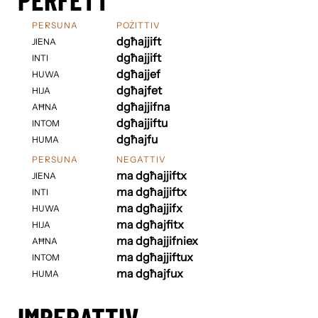
PERSUNA
POŻITTIV
dgħajjift
JIENA
dgħajjift
INTI
dgħajjef
HUWA
dgħajfet
HIJA
dgħajjifna
AĦNA
dgħajjiftu
INTOM
dgħajfu
HUMA
PERSUNA
NEGATTIV
ma dgħajjiftx
JIENA
ma dgħajjiftx
INTI
ma dgħajjifx
HUWA
ma dgħajfitx
HIJA
ma dgħajjifniex
AĦNA
ma dgħajjiftux
INTOM
ma dgħajfux
HUMA
IMPERATTIV