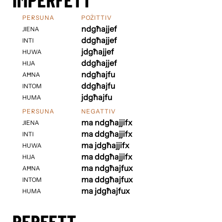
PERSUNA
POŻITTIV
ndgħajjef
JIENA
ddgħajjef
INTI
jdgħajjef
HUWA
ddgħajjef
HIJA
ndgħajfu
AĦNA
ddgħajfu
INTOM
jdgħajfu
HUMA
PERSUNA
NEGATTIV
ma ndgħajjifx
JIENA
ma ddgħajjifx
INTI
ma jdgħajjifx
HUWA
ma ddgħajjifx
HIJA
ma ndgħajfux
AĦNA
ma ddgħajfux
INTOM
ma jdgħajfux
HUMA
PERFETT