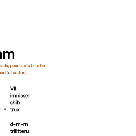
mm
ads, pearls, etc.) • to be
pod (of cotton)
VII
imnissel
sħiħ
trux
IJA
d-m-m
trilitteru