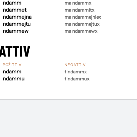
ndamm
ma ndammx
ndammet
ma ndammitx
ndammejna
ma ndammejniex
ndammejtu
ma ndammejtux
ndammew
ma ndammewx
ATTIV
POŻITTIV
NEGATTIV
ndamm
tindammx
ndammu
tindammux