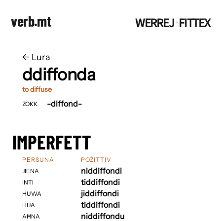
verb.mt
WERREJ
FITTEX
·
←
​​Lura
ddiffonda
to diffuse
-diffond-
ZOKK
IMPERFETT
PERSUNA
POŻITTIV
niddiffondi
JIENA
tiddiffondi
INTI
jiddiffondi
HUWA
tiddiffondi
HIJA
niddiffondu
AĦNA