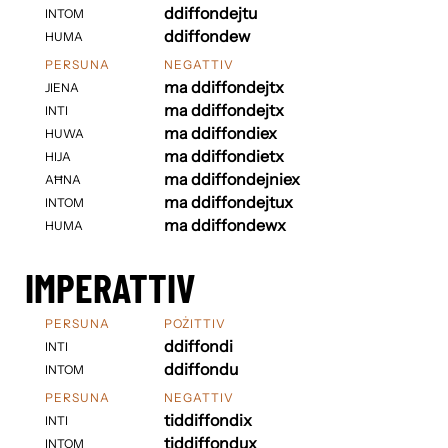
ddiffondejtu
INTOM
ddiffondew
HUMA
PERSUNA
NEGATTIV
ma ddiffondejtx
JIENA
ma ddiffondejtx
INTI
ma ddiffondiex
HUWA
ma ddiffondietx
HIJA
ma ddiffondejniex
AĦNA
ma ddiffondejtux
INTOM
ma ddiffondewx
HUMA
IMPERATTIV
PERSUNA
POŻITTIV
ddiffondi
INTI
ddiffondu
INTOM
PERSUNA
NEGATTIV
tiddiffondix
INTI
tiddiffondux
INTOM