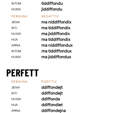
tiddiffondu
INTOM
jiddiffondu
HUMA
PERSUNA
NEGATTIV
ma niddiffondix
JIENA
ma tiddiffondix
INTI
ma jiddiffondix
HUWA
ma tiddiffondix
HIJA
ma niddiffondux
AĦNA
ma tiddiffondux
INTOM
ma jiddiffondux
HUMA
PERFETT
PERSUNA
POŻITTIV
ddiffondejt
JIENA
ddiffondejt
INTI
ddiffonda
HUWA
ddiffondiet
HIJA
ddiffondejna
AĦNA