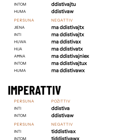
ddistivajtu
INTOM
ddistivaw
HUMA
PERSUNA
NEGATTIV
ma ddistivajtx
JIENA
ma ddistivajtx
INTI
ma ddistivax
HUWA
ma ddistivatx
HIJA
ma ddistivajniex
AĦNA
ma ddistivajtux
INTOM
ma ddistivawx
HUMA
IMPERATTIV
PERSUNA
POŻITTIV
ddistiva
INTI
ddistivaw
INTOM
PERSUNA
NEGATTIV
tiddistivax
INTI
tiddistivawx
INTOM