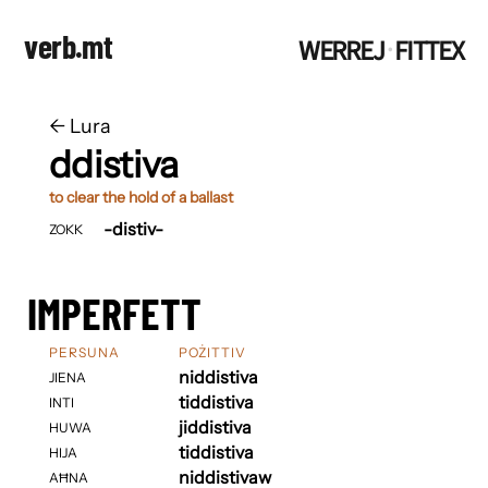
verb.mt
WERREJ
FITTEX
·
←
​​Lura
ddistiva
to clear the hold of a ballast
-distiv-
ZOKK
IMPERFETT
PERSUNA
POŻITTIV
niddistiva
JIENA
tiddistiva
INTI
jiddistiva
HUWA
tiddistiva
HIJA
niddistivaw
AĦNA