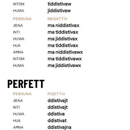
tiddistivaw
INTOM
jiddistivaw
HUMA
PERSUNA
NEGATTIV
ma niddistivax
JIENA
ma tiddistivax
INTI
ma jiddistivax
HUWA
ma tiddistivax
HIJA
ma niddistivawx
AĦNA
ma tiddistivawx
INTOM
ma jiddistivawx
HUMA
PERFETT
PERSUNA
POŻITTIV
ddistivajt
JIENA
ddistivajt
INTI
ddistiva
HUWA
ddistivat
HIJA
ddistivajna
AĦNA