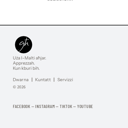
Uża l-Malti aħjar.
Apprezzah.
Kun kburi bih.
Dwarna
|
Kuntatt
|
Servizzi
© 2026
FACEBOOK
—
​​​​​
INSTAGRAM
—
TIKTOK
—
YOUTUBE