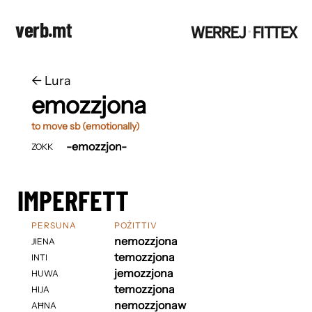
verb.mt
WERREJ
FITTEX
·
←
​​Lura
emozzjona
to move sb (emotionally)
-emozzjon-
ZOKK
IMPERFETT
PERSUNA
POŻITTIV
nemozzjona
JIENA
temozzjona
INTI
jemozzjona
HUWA
temozzjona
HIJA
nemozzjonaw
AĦNA