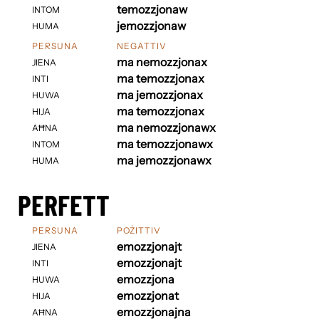
temozzjonaw
INTOM
jemozzjonaw
HUMA
PERSUNA
NEGATTIV
ma nemozzjonax
JIENA
ma temozzjonax
INTI
ma jemozzjonax
HUWA
ma temozzjonax
HIJA
ma nemozzjonawx
AĦNA
ma temozzjonawx
INTOM
ma jemozzjonawx
HUMA
PERFETT
PERSUNA
POŻITTIV
emozzjonajt
JIENA
emozzjonajt
INTI
emozzjona
HUWA
emozzjonat
HIJA
emozzjonajna
AĦNA