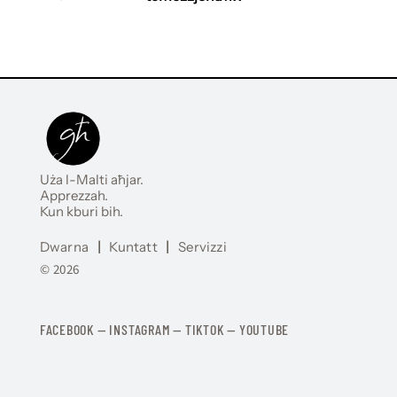
Uża l-Malti aħjar.
Apprezzah.
Kun kburi bih.
Dwarna
|
Kuntatt
|
Servizzi
© 2026
FACEBOOK
—
​​​​​
INSTAGRAM
—
TIKTOK
—
YOUTUBE