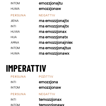
emozzjonajtu
INTOM
emozzjonaw
HUMA
PERSUNA
NEGATTIV
ma emozzjonajtx
JIENA
ma emozzjonajtx
INTI
ma emozzjonax
HUWA
ma emozzjonatx
HIJA
ma emozzjonajniex
AĦNA
ma emozzjonajtux
INTOM
ma emozzjonawx
HUMA
IMPERATTIV
PERSUNA
POŻITTIV
emozzjona
INTI
emozzjonaw
INTOM
PERSUNA
NEGATTIV
temozzjonax
INTI
temozzjonawx
INTOM