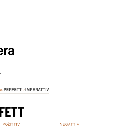
era
-
PERFETT
IMPERATTIV
02
03
FETT
POŻITTIV
NEGATTIV