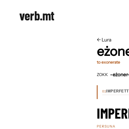
verb.mt
←
​​Lura
eżon
to exonerate
-eżoner
ZOKK
IMPERFETT
01
IMPER
PERSUNA