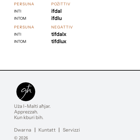
PERSUNA
POŻITTIV
ifdal
INTI
ifdlu
INTOM
PERSUNA
NEGATTIV
tifdalx
INTI
tifdlux
INTOM
Uża l-Malti aħjar.
Apprezzah.
Kun kburi bih.
Dwarna
|
Kuntatt
|
Servizzi
© 2026