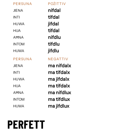
PERSUNA
POŻITTIV
nifdal
JIENA
tifdal
INTI
jifdal
HUWA
tifdal
HIJA
nifdlu
AĦNA
tifdlu
INTOM
jifdlu
HUMA
PERSUNA
NEGATTIV
ma nifdalx
JIENA
ma tifdalx
INTI
ma jifdalx
HUWA
ma tifdalx
HIJA
ma nifdlux
AĦNA
ma tifdlux
INTOM
ma jifdlux
HUMA
PERFETT