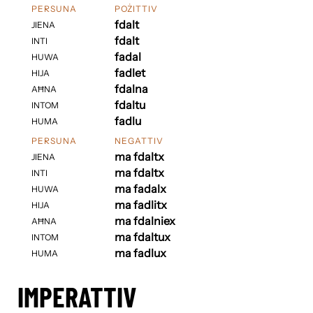
PERSUNA
POŻITTIV
fdalt
JIENA
fdalt
INTI
fadal
HUWA
fadlet
HIJA
fdalna
AĦNA
fdaltu
INTOM
fadlu
HUMA
PERSUNA
NEGATTIV
ma fdaltx
JIENA
ma fdaltx
INTI
ma fadalx
HUWA
ma fadlitx
HIJA
ma fdalniex
AĦNA
ma fdaltux
INTOM
ma fadlux
HUMA
IMPERATTIV