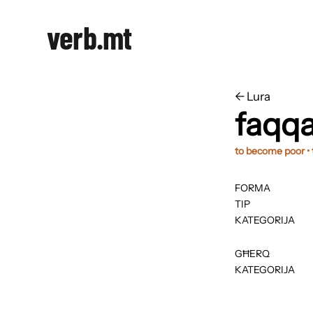
verb.mt
←
​​Lura
faqqa
to become poor • t
FORMA
TIP
KATEGORIJA
GĦERQ
KATEGORIJA