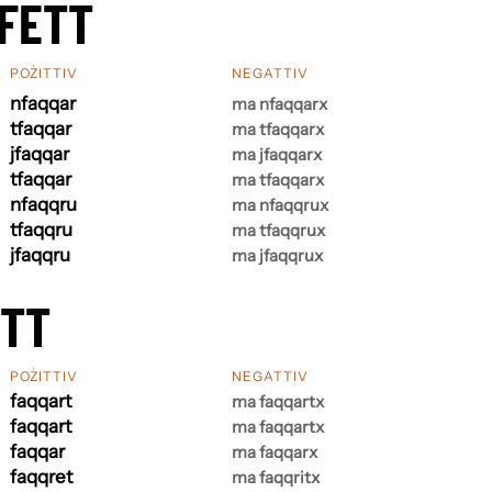
FETT
POŻITTIV
NEGATTIV
nfaqqar
ma nfaqqarx
tfaqqar
ma tfaqqarx
jfaqqar
ma jfaqqarx
tfaqqar
ma tfaqqarx
nfaqqru
ma nfaqqrux
tfaqqru
ma tfaqqrux
jfaqqru
ma jfaqqrux
ETT
POŻITTIV
NEGATTIV
faqqart
ma faqqartx
faqqart
ma faqqartx
faqqar
ma faqqarx
faqqret
ma faqqritx