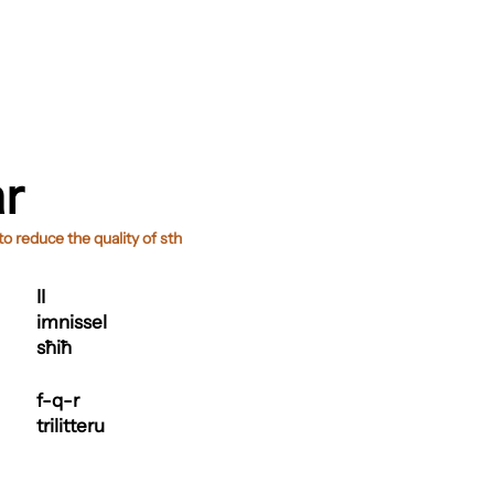
r
o reduce the quality of sth
II
imnissel
sħiħ
f-q-r
trilitteru