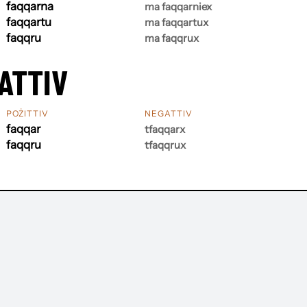
faqqarna
ma faqqarniex
faqqartu
ma faqqartux
faqqru
ma faqqrux
ATTIV
POŻITTIV
NEGATTIV
faqqar
tfaqqarx
faqqru
tfaqqrux