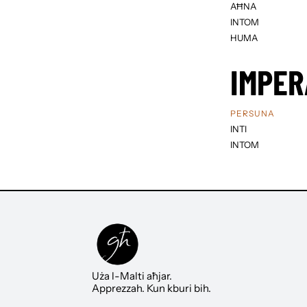
AĦNA
INTOM
HUMA
IMPER
PERSUNA
INTI
INTOM
Uża l-Malti aħjar.
Apprezzah. Kun kburi bih.