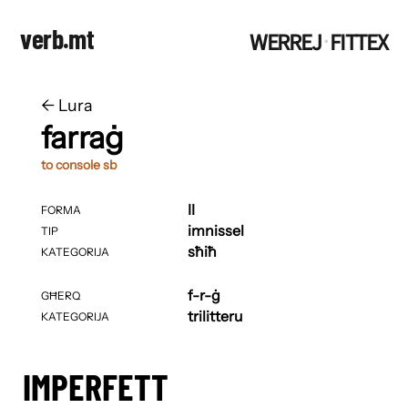
verb.mt
WERREJ
FITTEX
·
←
​​Lura
farraġ
to console sb
II
FORMA
imnissel
TIP
sħiħ
KATEGORIJA
f-r-ġ
GĦERQ
trilitteru
KATEGORIJA
IMPERFETT