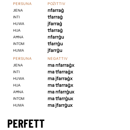
PERSUNA
POŻITTIV
nfarraġ
JIENA
tfarraġ
INTI
jfarraġ
HUWA
tfarraġ
HIJA
nfarrġu
AĦNA
tfarrġu
INTOM
jfarrġu
HUMA
PERSUNA
NEGATTIV
ma nfarraġx
JIENA
ma tfarraġx
INTI
ma jfarraġx
HUWA
ma tfarraġx
HIJA
ma nfarrġux
AĦNA
ma tfarrġux
INTOM
ma jfarrġux
HUMA
PERFETT