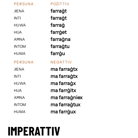
PERSUNA
POŻITTIV
farraġt
JIENA
farraġt
INTI
farraġ
HUWA
farrġet
HIJA
farraġna
AĦNA
farraġtu
INTOM
farrġu
HUMA
PERSUNA
NEGATTIV
ma farraġtx
JIENA
ma farraġtx
INTI
ma farraġx
HUWA
ma farrġitx
HIJA
ma farraġniex
AĦNA
ma farraġtux
INTOM
ma farrġux
HUMA
IMPERATTIV