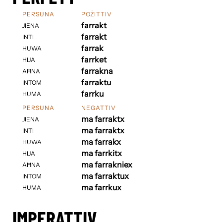
PERSUNA
POŻITTIV
farrakt
JIENA
farrakt
INTI
farrak
HUWA
farrket
HIJA
farrakna
AĦNA
farraktu
INTOM
farrku
HUMA
PERSUNA
NEGATTIV
ma farraktx
JIENA
ma farraktx
INTI
ma farrakx
HUWA
ma farrkitx
HIJA
ma farrakniex
AĦNA
ma farraktux
INTOM
ma farrkux
HUMA
IMPERATTIV