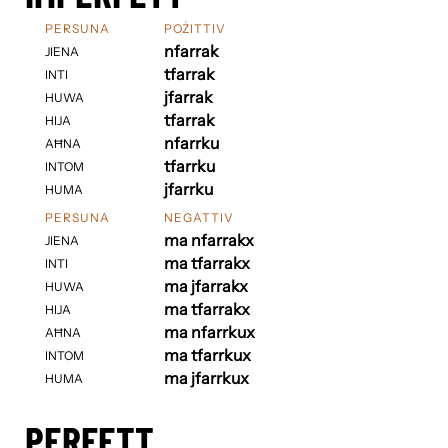
PERSUNA
POŻITTIV
nfarrak
JIENA
tfarrak
INTI
jfarrak
HUWA
tfarrak
HIJA
nfarrku
AĦNA
tfarrku
INTOM
jfarrku
HUMA
PERSUNA
NEGATTIV
ma nfarrakx
JIENA
ma tfarrakx
INTI
ma jfarrakx
HUWA
ma tfarrakx
HIJA
ma nfarrkux
AĦNA
ma tfarrkux
INTOM
ma jfarrkux
HUMA
PERFETT