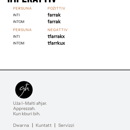
PERSUNA
POŻITTIV
farrak
INTI
farrak
INTOM
PERSUNA
NEGATTIV
tfarrakx
INTI
tfarrkux
INTOM
Uża l-Malti aħjar.
Apprezzah.
Kun kburi bih.
Dwarna
|
Kuntatt
|
Servizzi