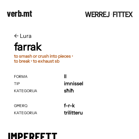
verb.mt
WERREJ
FITTEX
·
←
​​Lura
farrak
to smash or crush into pieces •
to break • to exhaust sb
II
FORMA
imnissel
TIP
sħiħ
KATEGORIJA
f-r-k
GĦERQ
trilitteru
KATEGORIJA
IMPERFETT