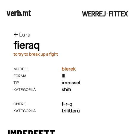
verb.mt
WERREJ
FITTEX
·
←
​​Lura
fieraq
to try to break up a fight
bierek
MUDELL
III
FORMA
imnissel
TIP
sħiħ
KATEGORIJA
f-r-q
GĦERQ
trilitteru
KATEGORIJA
IMPERFETT