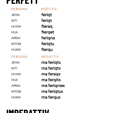
PERSUNA
POŻITTIV
feriqt
JIENA
feriqt
INTI
fieraq
HUWA
fierqet
HIJA
feriqna
AĦNA
feriqtu
INTOM
fierqu
HUMA
PERSUNA
NEGATTIV
ma feriqtx
JIENA
ma feriqtx
INTI
ma feraqx
HUWA
ma ferqitx
HIJA
ma feriqniex
AĦNA
ma feriqtux
INTOM
ma ferqux
HUMA
IMPERATTIV