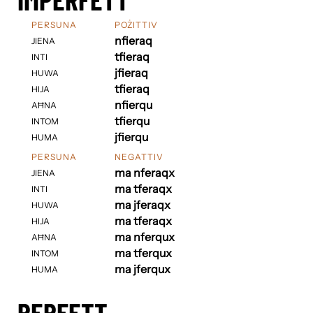
PERSUNA
POŻITTIV
nfieraq
JIENA
tfieraq
INTI
jfieraq
HUWA
tfieraq
HIJA
nfierqu
AĦNA
tfierqu
INTOM
jfierqu
HUMA
PERSUNA
NEGATTIV
ma nferaqx
JIENA
ma tferaqx
INTI
ma jferaqx
HUWA
ma tferaqx
HIJA
ma nferqux
AĦNA
ma tferqux
INTOM
ma jferqux
HUMA
PERFETT