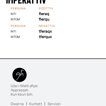
PERSUNA
POŻITTIV
fieraq
INTI
fierqu
INTOM
PERSUNA
NEGATTIV
tferaqx
INTI
tferqux
INTOM
Uża l-Malti aħjar.
Apprezzah.
Kun kburi bih.
Dwarna
|
Kuntatt
|
Servizzi