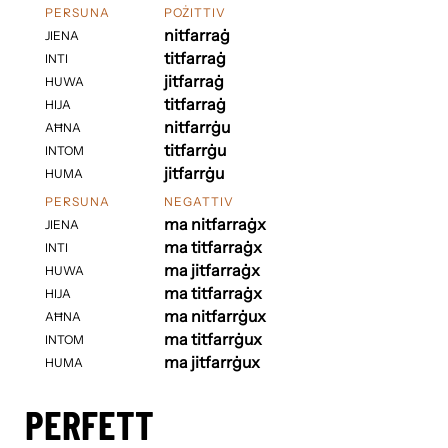
PERSUNA
POŻITTIV
nitfarraġ
JIENA
titfarraġ
INTI
jitfarraġ
HUWA
titfarraġ
HIJA
nitfarrġu
AĦNA
titfarrġu
INTOM
jitfarrġu
HUMA
PERSUNA
NEGATTIV
ma nitfarraġx
JIENA
ma titfarraġx
INTI
ma jitfarraġx
HUWA
ma titfarraġx
HIJA
ma nitfarrġux
AĦNA
ma titfarrġux
INTOM
ma jitfarrġux
HUMA
PERFETT