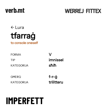
verb.mt
WERREJ
FITTEX
·
←
​​Lura
tfarraġ
to console oneself
V
FORMA
imnissel
TIP
sħiħ
KATEGORIJA
f-r-ġ
GĦERQ
trilitteru
KATEGORIJA
IMPERFETT