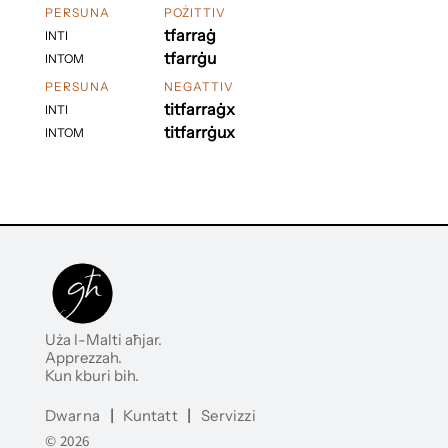
PERSUNA
POŻITTIV
tfarraġ
INTI
tfarrġu
INTOM
PERSUNA
NEGATTIV
titfarraġx
INTI
titfarrġux
INTOM
Uża l-Malti aħjar.
Apprezzah.
Kun kburi bih.
Dwarna
|
Kuntatt
|
Servizzi
© 2026