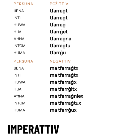
PERSUNA
POŻITTIV
tfarraġt
JIENA
tfarraġt
INTI
tfarraġ
HUWA
tfarrġet
HIJA
tfarraġna
AĦNA
tfarraġtu
INTOM
tfarrġu
HUMA
PERSUNA
NEGATTIV
ma tfarraġtx
JIENA
ma tfarraġtx
INTI
ma tfarraġx
HUWA
ma tfarrġitx
HIJA
ma tfarraġniex
AĦNA
ma tfarraġtux
INTOM
ma tfarrġux
HUMA
IMPERATTIV