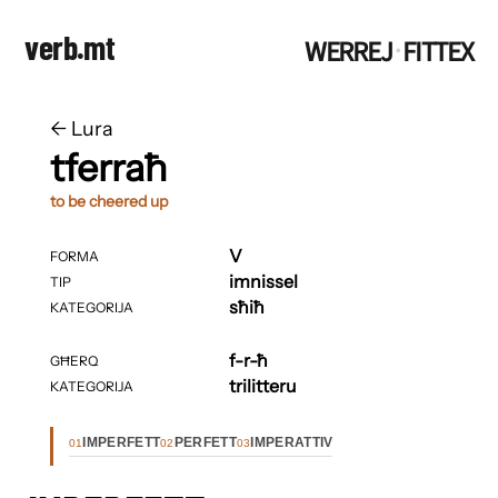
verb.mt
WERREJ
FITTEX
·
←
​​Lura
tferraħ
to be cheered up
V
FORMA
imnissel
TIP
sħiħ
KATEGORIJA
f-r-ħ
GĦERQ
trilitteru
KATEGORIJA
IMPERFETT
PERFETT
IMPERATTIV
01
02
03