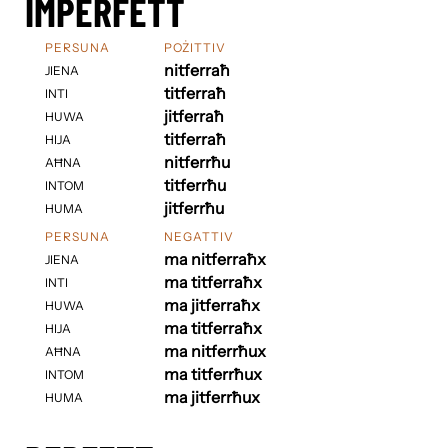
IMPERFETT
PERSUNA
POŻITTIV
nitferraħ
JIENA
titferraħ
INTI
jitferraħ
HUWA
titferraħ
HIJA
nitferrħu
AĦNA
titferrħu
INTOM
jitferrħu
HUMA
PERSUNA
NEGATTIV
ma nitferraħx
JIENA
ma titferraħx
INTI
ma jitferraħx
HUWA
ma titferraħx
HIJA
ma nitferrħux
AĦNA
ma titferrħux
INTOM
ma jitferrħux
HUMA