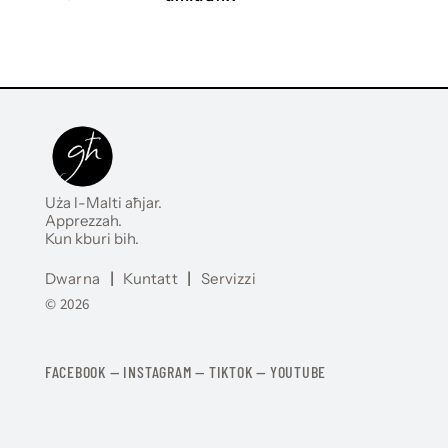
Uża l-Malti aħjar.
Apprezzah.
Kun kburi bih.
Dwarna
|
Kuntatt
|
Servizzi
© 2026
FACEBOOK
—
​​​​​
INSTAGRAM
—
TIKTOK
—
YOUTUBE