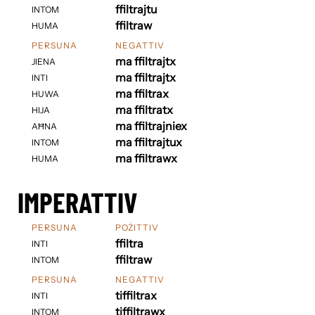
ffiltrajtu
INTOM
ffiltraw
HUMA
PERSUNA
NEGATTIV
ma ffiltrajtx
JIENA
ma ffiltrajtx
INTI
ma ffiltrax
HUWA
ma ffiltratx
HIJA
ma ffiltrajniex
AĦNA
ma ffiltrajtux
INTOM
ma ffiltrawx
HUMA
IMPERATTIV
PERSUNA
POŻITTIV
ffiltra
INTI
ffiltraw
INTOM
PERSUNA
NEGATTIV
tiffiltrax
INTI
tiffiltrawx
INTOM