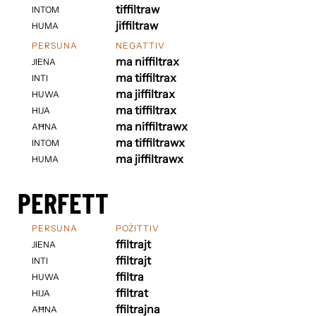
tiffiltraw
INTOM
jiffiltraw
HUMA
PERSUNA
NEGATTIV
ma niffiltrax
JIENA
ma tiffiltrax
INTI
ma jiffiltrax
HUWA
ma tiffiltrax
HIJA
ma niffiltrawx
AĦNA
ma tiffiltrawx
INTOM
ma jiffiltrawx
HUMA
PERFETT
PERSUNA
POŻITTIV
ffiltrajt
JIENA
ffiltrajt
INTI
ffiltra
HUWA
ffiltrat
HIJA
ffiltrajna
AĦNA