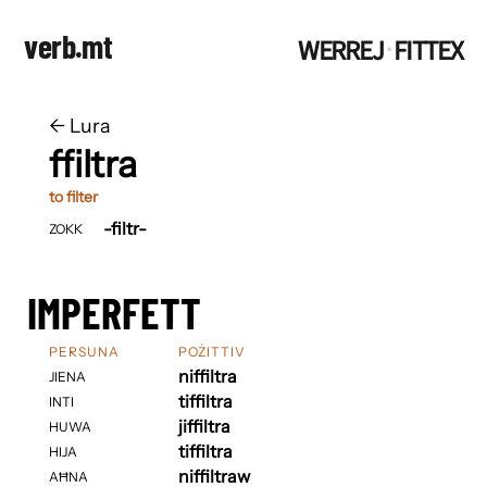
verb.mt
WERREJ
FITTEX
·
←
​​Lura
ffiltra
to filter
-filtr-
ZOKK
IMPERFETT
PERSUNA
POŻITTIV
niffiltra
JIENA
tiffiltra
INTI
jiffiltra
HUWA
tiffiltra
HIJA
niffiltraw
AĦNA