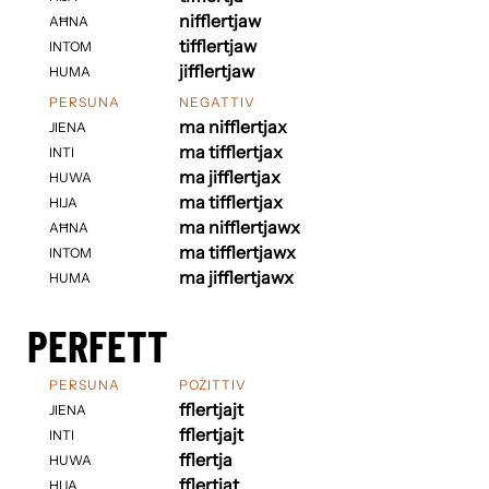
nifflertjaw
AĦNA
tifflertjaw
INTOM
jifflertjaw
HUMA
PERSUNA
NEGATTIV
ma nifflertjax
JIENA
ma tifflertjax
INTI
ma jifflertjax
HUWA
ma tifflertjax
HIJA
ma nifflertjawx
AĦNA
ma tifflertjawx
INTOM
ma jifflertjawx
HUMA
PERFETT
PERSUNA
POŻITTIV
fflertjajt
JIENA
fflertjajt
INTI
fflertja
HUWA
fflertjat
HIJA