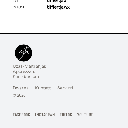
tifflertjax
INTI
tifflertjawx
INTOM
Uża l-Malti aħjar.
Apprezzah.
Kun kburi bih.
Dwarna
|
Kuntatt
|
Servizzi
© 2026
FACEBOOK
—
​​​​​
INSTAGRAM
—
TIKTOK
—
YOUTUBE