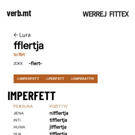
verb.mt
WERREJ
FITTEX
·
←
​​Lura
fflertja
to flirt
-flert-
ZOKK
IMPERFETT
PERFETT
IMPERATTIV
01
02
03
IMPERFETT
PERSUNA
POŻITTIV
nifflertja
JIENA
tifflertja
INTI
jifflertja
HUWA
tifflertja
HIJA