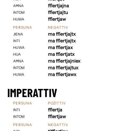
fflertjajna
AĦNA
fflertjajtu
INTOM
fflertjaw
HUMA
PERSUNA
NEGATTIV
ma fflertjajtx
JIENA
ma fflertjajtx
INTI
ma fflertjax
HUWA
ma fflertjatx
HIJA
ma fflertjajniex
AĦNA
ma fflertjajtux
INTOM
ma fflertjawx
HUMA
IMPERATTIV
PERSUNA
POŻITTIV
fflertja
INTI
fflertjaw
INTOM
PERSUNA
NEGATTIV