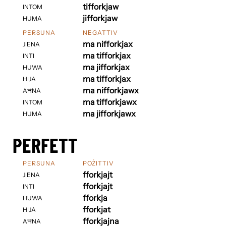
tifforkjaw
INTOM
jifforkjaw
HUMA
PERSUNA
NEGATTIV
ma nifforkjax
JIENA
ma tifforkjax
INTI
ma jifforkjax
HUWA
ma tifforkjax
HIJA
ma nifforkjawx
AĦNA
ma tifforkjawx
INTOM
ma jifforkjawx
HUMA
PERFETT
PERSUNA
POŻITTIV
fforkjajt
JIENA
fforkjajt
INTI
fforkja
HUWA
fforkjat
HIJA
fforkjajna
AĦNA