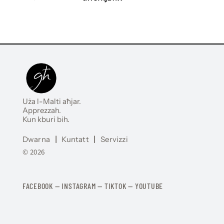
Uża l-Malti aħjar.
Apprezzah.
Kun kburi bih.
Dwarna
|
Kuntatt
|
Servizzi
© 2026
FACEBOOK
—
​​​​​
INSTAGRAM
—
TIKTOK
—
YOUTUBE