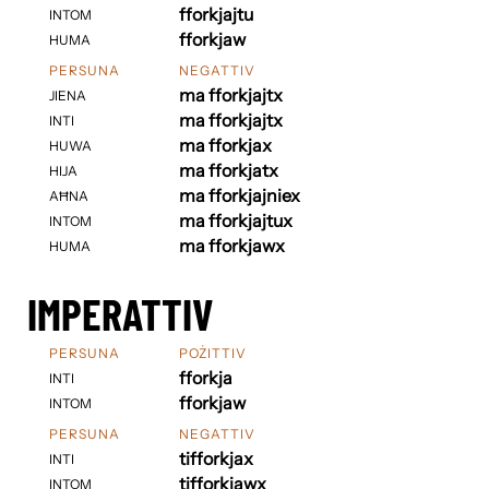
fforkjajtu
INTOM
fforkjaw
HUMA
PERSUNA
NEGATTIV
ma fforkjajtx
JIENA
ma fforkjajtx
INTI
ma fforkjax
HUWA
ma fforkjatx
HIJA
ma fforkjajniex
AĦNA
ma fforkjajtux
INTOM
ma fforkjawx
HUMA
IMPERATTIV
PERSUNA
POŻITTIV
fforkja
INTI
fforkjaw
INTOM
PERSUNA
NEGATTIV
tifforkjax
INTI
tifforkjawx
INTOM