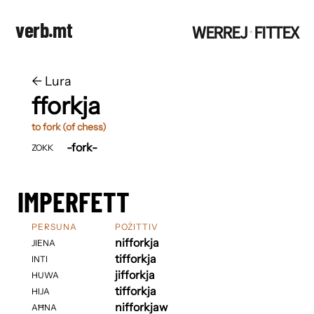
verb.mt
WERREJ
FITTEX
·
←
​​Lura
fforkja
to fork (of chess)
-fork-
ZOKK
IMPERFETT
PERSUNA
POŻITTIV
nifforkja
JIENA
tifforkja
INTI
jifforkja
HUWA
tifforkja
HIJA
nifforkjaw
AĦNA