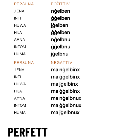
PERSUNA
POŻITTIV
nġelben
JIENA
ġġelben
INTI
jġelben
HUWA
ġġelben
HIJA
nġelbnu
AĦNA
ġġelbnu
INTOM
jġelbnu
HUMA
PERSUNA
NEGATTIV
ma nġelbinx
JIENA
ma ġġelbinx
INTI
ma jġelbinx
HUWA
ma ġġelbinx
HIJA
ma nġelbnux
AĦNA
ma ġġelbnux
INTOM
ma jġelbnux
HUMA
PERFETT