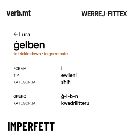
verb.mt
WERREJ
FITTEX
·
←
​​Lura
ġelben
to trickle down • to germinate
I
FORMA
ewlieni
TIP
sħiħ
KATEGORIJA
ġ-l-b-n
GĦERQ
kwadrilitteru
KATEGORIJA
IMPERFETT