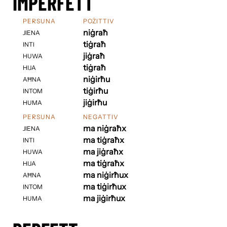
IMPERFETT
PERSUNA
POŻITTIV
niġraħ
JIENA
tiġraħ
INTI
jiġraħ
HUWA
tiġraħ
HIJA
niġirħu
AĦNA
tiġirħu
INTOM
jiġirħu
HUMA
PERSUNA
NEGATTIV
ma niġraħx
JIENA
ma tiġraħx
INTI
ma jiġraħx
HUWA
ma tiġraħx
HIJA
ma niġirħux
AĦNA
ma tiġirħux
INTOM
ma jiġirħux
HUMA