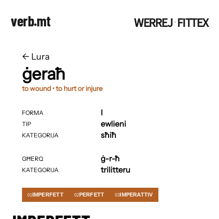
verb.mt
WERREJ
FITTEX
·
←
​​Lura
ġeraħ
to wound • to hurt or injure
I
FORMA
ewlieni
TIP
sħiħ
KATEGORIJA
ġ-r-ħ
GĦERQ
trilitteru
KATEGORIJA
IMPERFETT
PERFETT
IMPERATTIV
01
02
03