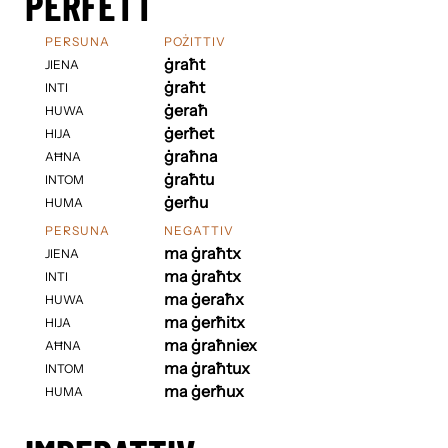
PERFETT
PERSUNA
POŻITTIV
ġraħt
JIENA
ġraħt
INTI
ġeraħ
HUWA
ġerħet
HIJA
ġraħna
AĦNA
ġraħtu
INTOM
ġerħu
HUMA
PERSUNA
NEGATTIV
ma ġraħtx
JIENA
ma ġraħtx
INTI
ma ġeraħx
HUWA
ma ġerħitx
HIJA
ma ġraħniex
AĦNA
ma ġraħtux
INTOM
ma ġerħux
HUMA