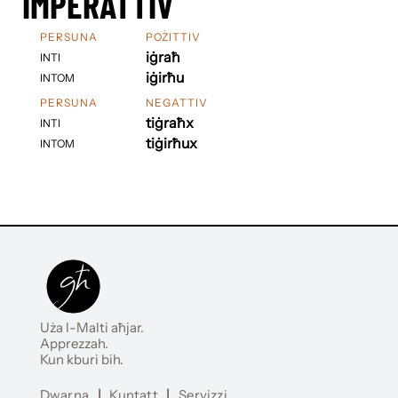
IMPERATTIV
PERSUNA
POŻITTIV
iġraħ
INTI
iġirħu
INTOM
PERSUNA
NEGATTIV
tiġraħx
INTI
tiġirħux
INTOM
Uża l-Malti aħjar.
Apprezzah.
Kun kburi bih.
Dwarna
|
Kuntatt
|
Servizzi