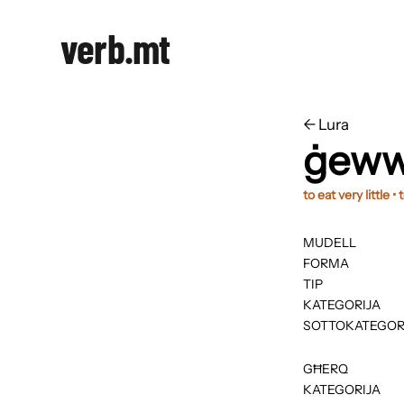
verb.mt
←
​​Lura
ġeww
to eat very little 
MUDELL
FORMA
TIP
KATEGORIJA
SOTTOKATEGOR
GĦERQ
KATEGORIJA