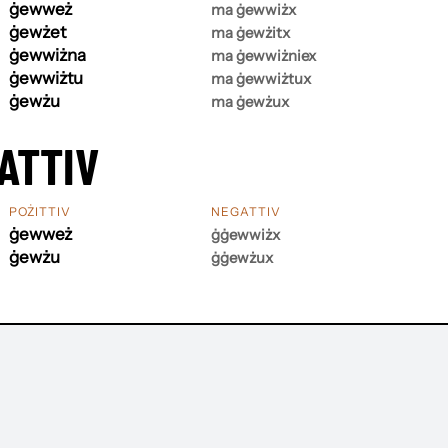
ġewweż
ma ġewwiżx
ġewżet
ma ġewżitx
ġewwiżna
ma ġewwiżniex
ġewwiżtu
ma ġewwiżtux
ġewżu
ma ġewżux
ATTIV
POŻITTIV
NEGATTIV
ġewweż
ġġewwiżx
ġewżu
ġġewżux