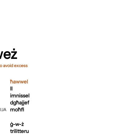
eż
• to avoid excess
ħawwel
II
imnissel
dgħajjef
moħfi
IJA
ġ-w-ż
trilitteru