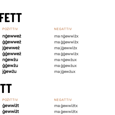
FETT
POŻITTIV
NEGATTIV
nġewweż
ma nġewwiżx
ġġewweż
ma ġġewwiżx
jġewweż
ma jġewwiżx
ġġewweż
ma ġġewwiżx
nġewżu
ma nġewżux
ġġewżu
ma ġġewżux
jġewżu
ma jġewżux
ETT
POŻITTIV
NEGATTIV
ġewwiżt
ma ġewwiżtx
ġewwiżt
ma ġewwiżtx