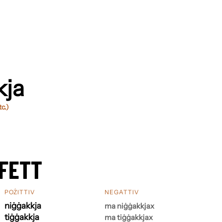
kja
tc.)
FETT
POŻITTIV
NEGATTIV
niġġakkja
ma niġġakkjax
tiġġakkja
ma tiġġakkjax