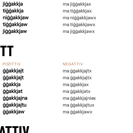
jiġġakkja
ma jiġġakkjax
tiġġakkja
ma tiġġakkjax
niġġakkjaw
ma niġġakkjawx
tiġġakkjaw
ma tiġġakkjawx
jiġġakkjaw
ma jiġġakkjawx
ETT
POŻITTIV
NEGATTIV
ġġakkjajt
ma ġġakkjajtx
ġġakkjajt
ma ġġakkjajtx
ġġakkja
ma ġġakkjax
ġġakkjat
ma ġġakkjatx
ġġakkjajna
ma ġġakkjajniex
ġġakkjajtu
ma ġġakkjajtux
ġġakkjaw
ma ġġakkjawx
ATTIV