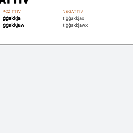
POŻITTIV
NEGATTIV
ġġakkja
tiġġakkjax
ġġakkjaw
tiġġakkjawx