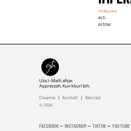
PERSUNA
INTI
INTOM
Uża l-Malti aħjar.
Apprezzah. Kun kburi bih.
Dwarna
|
Kuntatt
|
Servizzi
© 2026
FACEBOOK
—
​​​​​
INSTAGRAM
—
TIKTOK
—
YOUTUBE