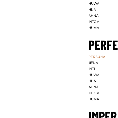
HUWA
HIJA
AĦNA
INTOM
HUMA
PERF
PERSUNA
JIENA
INTI
HUWA
HIJA
AĦNA
INTOM
HUMA
IMPER