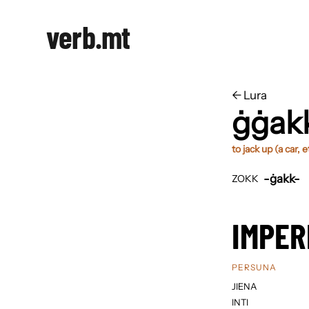
verb.mt
←
​​Lura
ġġak
to jack up (a car, e
-ġakk-
ZOKK
IMPER
PERSUNA
JIENA
INTI