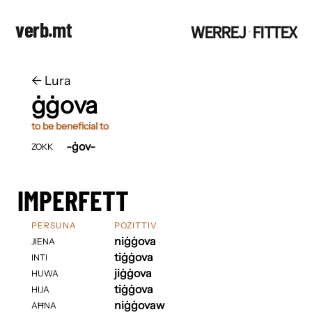
verb.mt
WERREJ
FITTEX
·
←
​​Lura
ġġova
to be beneficial to
-ġov-
ZOKK
IMPERFETT
PERSUNA
POŻITTIV
niġġova
JIENA
tiġġova
INTI
jiġġova
HUWA
tiġġova
HIJA
niġġovaw
AĦNA