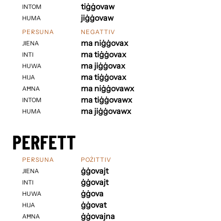
tiġġovaw
INTOM
jiġġovaw
HUMA
PERSUNA
NEGATTIV
ma niġġovax
JIENA
ma tiġġovax
INTI
ma jiġġovax
HUWA
ma tiġġovax
HIJA
ma niġġovawx
AĦNA
ma tiġġovawx
INTOM
ma jiġġovawx
HUMA
PERFETT
PERSUNA
POŻITTIV
ġġovajt
JIENA
ġġovajt
INTI
ġġova
HUWA
ġġovat
HIJA
ġġovajna
AĦNA