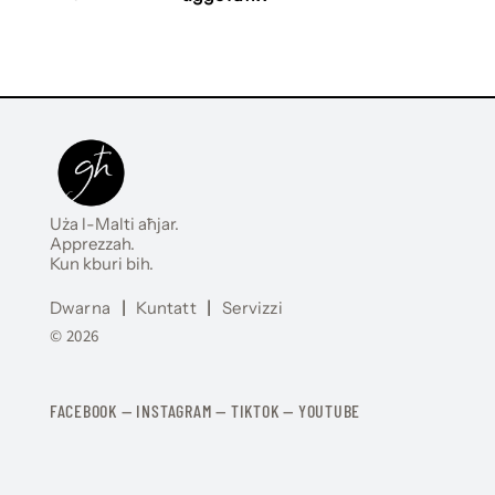
Uża l-Malti aħjar.
Apprezzah.
Kun kburi bih.
Dwarna
|
Kuntatt
|
Servizzi
© 2026
FACEBOOK
—
​​​​​
INSTAGRAM
—
TIKTOK
—
YOUTUBE