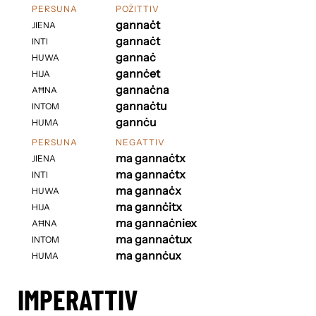
PERSUNA
POŻITTIV
gannaċt
JIENA
gannaċt
INTI
gannaċ
HUWA
gannċet
HIJA
gannaċna
AĦNA
gannaċtu
INTOM
gannċu
HUMA
PERSUNA
NEGATTIV
ma gannaċtx
JIENA
ma gannaċtx
INTI
ma gannaċx
HUWA
ma gannċitx
HIJA
ma gannaċniex
AĦNA
ma gannaċtux
INTOM
ma gannċux
HUMA
IMPERATTIV