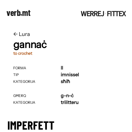
verb.mt
WERREJ
FITTEX
·
←
​​Lura
gannaċ
to crochet
II
FORMA
imnissel
TIP
sħiħ
KATEGORIJA
g-n-ċ
GĦERQ
trilitteru
KATEGORIJA
IMPERFETT