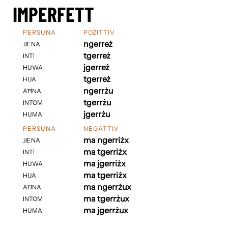
IMPERFETT
PERSUNA
POŻITTIV
ngerreż
JIENA
tgerreż
INTI
jgerreż
HUWA
tgerreż
HIJA
ngerrżu
AĦNA
tgerrżu
INTOM
jgerrżu
HUMA
PERSUNA
NEGATTIV
ma ngerriżx
JIENA
ma tgerriżx
INTI
ma jgerriżx
HUWA
ma tgerriżx
HIJA
ma ngerrżux
AĦNA
ma tgerrżux
INTOM
ma jgerrżux
HUMA