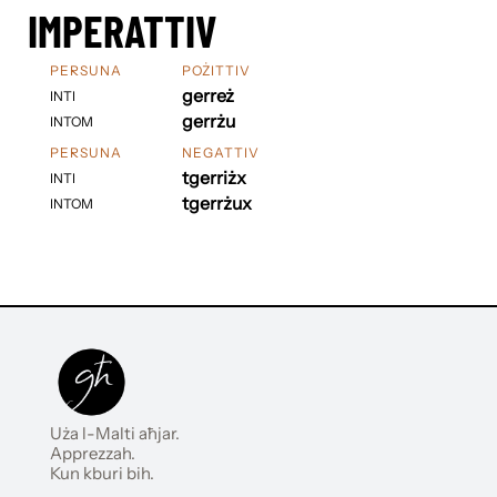
IMPERATTIV
PERSUNA
POŻITTIV
gerreż
INTI
gerrżu
INTOM
PERSUNA
NEGATTIV
tgerriżx
INTI
tgerrżux
INTOM
Uża l-Malti aħjar.
Apprezzah.
Kun kburi bih.