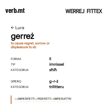
verb.mt
WERREJ
FITTEX
·
←
​​Lura
gerreż
to cause regret, sorrow or
displeasure to sb
II
FORMA
imnissel
TIP
sħiħ
KATEGORIJA
g-r-ż
GĦERQ
trilitteru
KATEGORIJA
IMPERFETT
PERFETT
IMPERATTIV
01
02
03