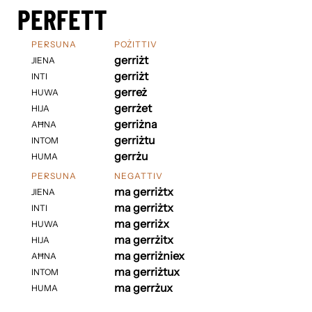
PERFETT
PERSUNA
POŻITTIV
gerriżt
JIENA
gerriżt
INTI
gerreż
HUWA
gerrżet
HIJA
gerriżna
AĦNA
gerriżtu
INTOM
gerrżu
HUMA
PERSUNA
NEGATTIV
ma gerriżtx
JIENA
ma gerriżtx
INTI
ma gerriżx
HUWA
ma gerrżitx
HIJA
ma gerriżniex
AĦNA
ma gerriżtux
INTOM
ma gerrżux
HUMA