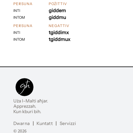
PERSUNA
POŻITTIV
giddem
INTI
giddmu
INTOM
PERSUNA
NEGATTIV
tgiddimx
INTI
tgiddmux
INTOM
Uża l-Malti aħjar.
Apprezzah.
Kun kburi bih.
Dwarna
|
Kuntatt
|
Servizzi
© 2026