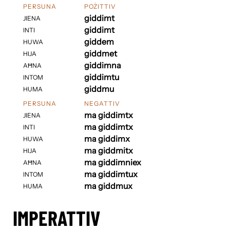
PERSUNA
POŻITTIV
giddimt
JIENA
giddimt
INTI
giddem
HUWA
giddmet
HIJA
giddimna
AĦNA
giddimtu
INTOM
giddmu
HUMA
PERSUNA
NEGATTIV
ma giddimtx
JIENA
ma giddimtx
INTI
ma giddimx
HUWA
ma giddmitx
HIJA
ma giddimniex
AĦNA
ma giddimtux
INTOM
ma giddmux
HUMA
IMPERATTIV