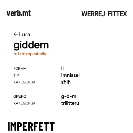
verb.mt
WERREJ
FITTEX
·
←
​​Lura
giddem
to bite repeatedly
II
FORMA
imnissel
TIP
sħiħ
KATEGORIJA
g-d-m
GĦERQ
trilitteru
KATEGORIJA
IMPERFETT