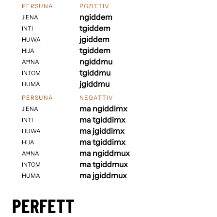
PERSUNA
POŻITTIV
ngiddem
JIENA
tgiddem
INTI
jgiddem
HUWA
tgiddem
HIJA
ngiddmu
AĦNA
tgiddmu
INTOM
jgiddmu
HUMA
PERSUNA
NEGATTIV
ma ngiddimx
JIENA
ma tgiddimx
INTI
ma jgiddimx
HUWA
ma tgiddimx
HIJA
ma ngiddmux
AĦNA
ma tgiddmux
INTOM
ma jgiddmux
HUMA
PERFETT