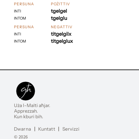
PERSUNA
POŻITTIV
tgelgel
INTI
tgelglu
INTOM
PERSUNA
NEGATTIV
titgelgilx
INTI
titgelglux
INTOM
Uża l-Malti aħjar.
Apprezzah.
Kun kburi bih.
Dwarna
|
Kuntatt
|
Servizzi
© 2026