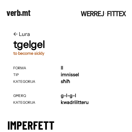
verb.mt
WERREJ
FITTEX
·
←
​​Lura
tgelgel
to become sickly
II
FORMA
imnissel
TIP
sħiħ
KATEGORIJA
g-l-g-l
GĦERQ
kwadrilitteru
KATEGORIJA
IMPERFETT