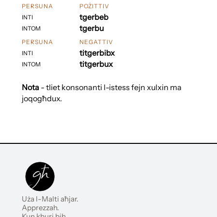
PERSUNA
POŻITTIV
tgerbeb
INTI
tgerbu
INTOM
PERSUNA
NEGATTIV
titgerbibx
INTI
titgerbux
INTOM
Nota
- tliet konsonanti l-istess fejn xulxin ma
joqogħdux.
Uża l-Malti aħjar.
Apprezzah.
Kun kburi bih.