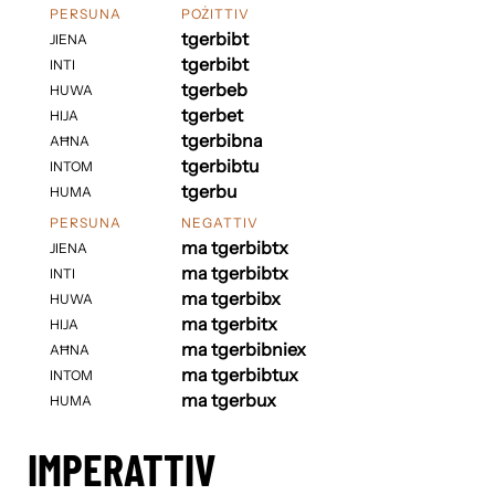
PERSUNA
POŻITTIV
tgerbibt
JIENA
tgerbibt
INTI
tgerbeb
HUWA
tgerbet
HIJA
tgerbibna
AĦNA
tgerbibtu
INTOM
tgerbu
HUMA
PERSUNA
NEGATTIV
ma tgerbibtx
JIENA
ma tgerbibtx
INTI
ma tgerbibx
HUWA
ma tgerbitx
HIJA
ma tgerbibniex
AĦNA
ma tgerbibtux
INTOM
ma tgerbux
HUMA
IMPERATTIV