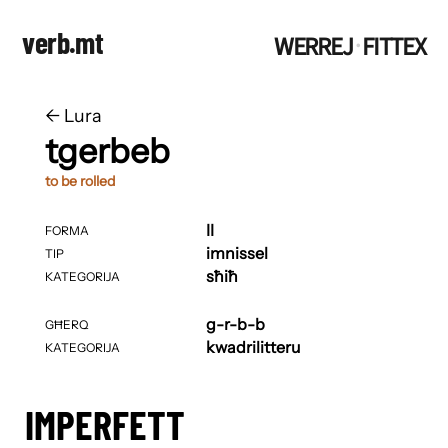
verb.mt
WERREJ
FITTEX
·
←
​​Lura
tgerbeb
to be rolled
II
FORMA
imnissel
TIP
sħiħ
KATEGORIJA
g-r-b-b
GĦERQ
kwadrilitteru
KATEGORIJA
IMPERFETT