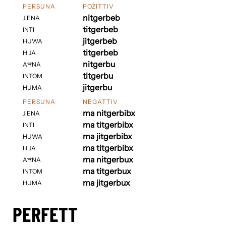
PERSUNA
POŻITTIV
nitgerbeb
JIENA
titgerbeb
INTI
jitgerbeb
HUWA
titgerbeb
HIJA
nitgerbu
AĦNA
titgerbu
INTOM
jitgerbu
HUMA
PERSUNA
NEGATTIV
ma nitgerbibx
JIENA
ma titgerbibx
INTI
ma jitgerbibx
HUWA
ma titgerbibx
HIJA
ma nitgerbux
AĦNA
ma titgerbux
INTOM
ma jitgerbux
HUMA
PERFETT