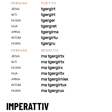
PERSUNA
POŻITTIV
tgergirt
JIENA
tgergirt
INTI
tgerger
HUWA
tgergret
HIJA
tgergirna
AĦNA
tgergirtu
INTOM
tgergru
HUMA
PERSUNA
NEGATTIV
ma tgergirtx
JIENA
ma tgergirtx
INTI
ma tgergirx
HUWA
ma tgergritx
HIJA
ma tgergirniex
AĦNA
ma tgergirtux
INTOM
ma tgergrux
HUMA
IMPERATTIV