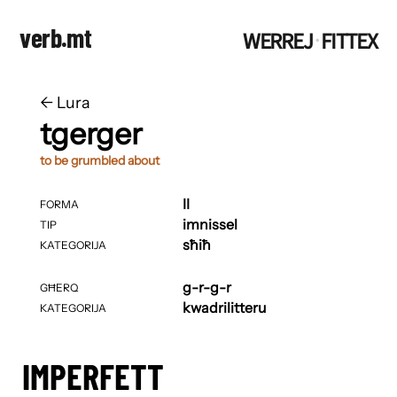
verb.mt
WERREJ
FITTEX
·
←
​​Lura
tgerger
to be grumbled about
II
FORMA
imnissel
TIP
sħiħ
KATEGORIJA
g-r-g-r
GĦERQ
kwadrilitteru
KATEGORIJA
IMPERFETT