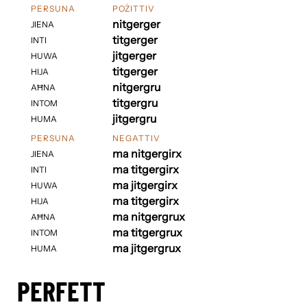
PERSUNA
POŻITTIV
nitgerger
JIENA
titgerger
INTI
jitgerger
HUWA
titgerger
HIJA
nitgergru
AĦNA
titgergru
INTOM
jitgergru
HUMA
PERSUNA
NEGATTIV
ma nitgergirx
JIENA
ma titgergirx
INTI
ma jitgergirx
HUWA
ma titgergirx
HIJA
ma nitgergrux
AĦNA
ma titgergrux
INTOM
ma jitgergrux
HUMA
PERFETT