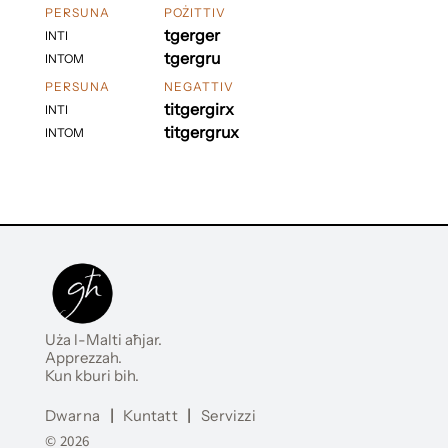
PERSUNA
POŻITTIV
tgerger
INTI
tgergru
INTOM
PERSUNA
NEGATTIV
titgergirx
INTI
titgergrux
INTOM
Uża l-Malti aħjar.
Apprezzah.
Kun kburi bih.
Dwarna
|
Kuntatt
|
Servizzi
© 2026