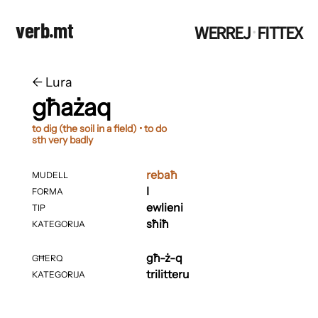
verb.mt
WERREJ
FITTEX
·
←
​​Lura
għażaq
to dig (the soil in a field) • to do
sth very badly
rebaħ
MUDELL
I
FORMA
ewlieni
TIP
sħiħ
KATEGORIJA
għ-ż-q
GĦERQ
trilitteru
KATEGORIJA