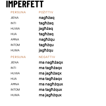
IMPERFETT
PERSUNA
POŻITTIV
nagħżaq
JIENA
tagħżaq
INTI
jagħżaq
HUWA
tagħżaq
HIJA
nagħżqu
AĦNA
tagħżqu
INTOM
jagħżqu
HUMA
PERSUNA
NEGATTIV
ma nagħżaqx
JIENA
ma tagħżaqx
INTI
ma jagħżaqx
HUWA
ma tagħżaqx
HIJA
ma nagħżqux
AĦNA
ma tagħżqux
INTOM
ma jagħżqux
HUMA